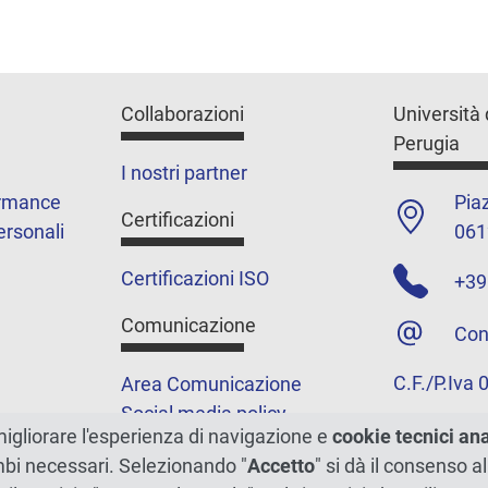
Collaborazioni
Università 
Perugia
I nostri partner
ormance
Piaz
Certificazioni
ersonali
061
Certificazioni ISO
+39
Comunicazione
Con
C.F./P.Iva
Area Comunicazione
Social media policy
migliorare l'esperienza di navigazione e
cookie tecnici an
Podcast
ambi necessari. Selezionando "
Accetto
" si dà il consenso al
Merchandising e shop