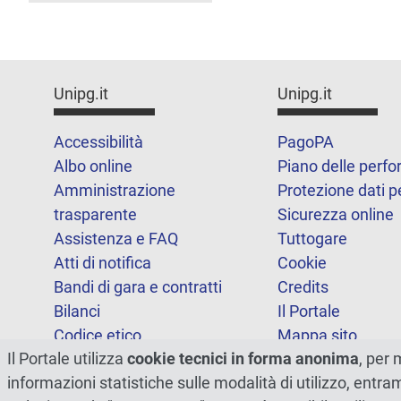
Unipg.it
Unipg.it
Accessibilità
PagoPA
Albo online
Piano delle perf
Amministrazione
Protezione dati p
trasparente
Sicurezza online
Assistenza e FAQ
Tuttogare
Atti di notifica
Cookie
Bandi di gara e contratti
Credits
Bilanci
Il Portale
Codice etico
Mappa sito
Il Portale utilizza
cookie tecnici in forma anonima
, per 
FOIA
Statistiche
informazioni statistiche sulle modalità di utilizzo, entr
Note legali
Dichiarazione di