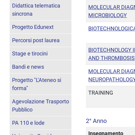
Didattica telematica
MOLECULAR DIAGN
sincrona
MICROBIOLOGY
Progetto Edunext
BIOTECHNOLOGIC
Percorsi post laurea
BIOTECHNOLOGY 
Stage e tirocini
AND THROMBOSIS
Bandi e news
MOLECULAR DIAGN
NEUROPATHOLOG
Progetto "L'Ateneo si
forma"
TRAINING
Agevolazione Trasporto
Pubblico
2° Anno
PA 110 e lode
Insegnamento