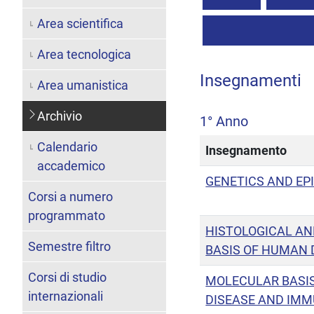
Area scientifica
Area tecnologica
Insegnamenti
Area umanistica
Archivio
1° Anno
Calendario
Insegnamento
accademico
GENETICS AND EP
Corsi a numero
programmato
HISTOLOGICAL A
Semestre filtro
BASIS OF HUMAN 
Corsi di studio
MOLECULAR BASI
internazionali
DISEASE AND IM