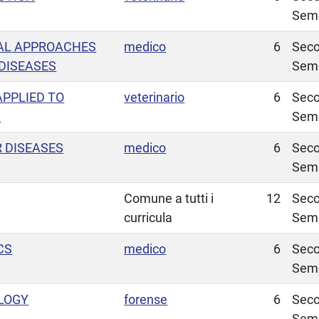
Sem
AL APPROACHES
medico
6
Sec
DISEASES
Sem
PPLIED TO
veterinario
6
Sec
G
Sem
 DISEASES
medico
6
Sec
Sem
Comune a tutti i
12
Sec
curricula
Sem
CS
medico
6
Sec
Sem
LOGY
forense
6
Sec
Sem