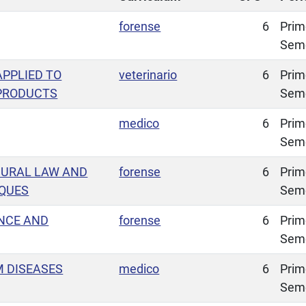
forense
6
Prim
Sem
PPLIED TO
veterinario
6
Prim
 PRODUCTS
Sem
medico
6
Prim
Sem
DURAL LAW AND
forense
6
Prim
IQUES
Sem
ENCE AND
forense
6
Prim
Sem
M DISEASES
medico
6
Prim
Sem