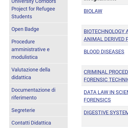
University Corridors
Project for Refugee
BIOLAW
Students
Open Badge
BIOTECHNOLOGY A
ANIMAL DERIVED
Procedure
amministrative e
BLOOD DISEASES
modulistica
Valutazione della
CRIMINAL PROCE
didattica
FORENSIC TECHN
Documentazione di
DATA LAW IN SCI
riferimento
FORENSICS
Segreterie
DIGESTIVE SYSTE
Contatti Didattica