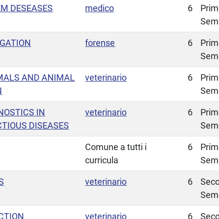
EM DESEASES
medico
6
Prim
Sem
IGATION
forense
6
Prim
Sem
MALS AND ANIMAL
veterinario
6
Prim
N
Sem
OSTICS IN
veterinario
6
Prim
CTIOUS DISEASES
Sem
Comune a tutti i
6
Prim
curricula
Sem
S
veterinario
6
Sec
Sem
CTION
veterinario
6
Sec