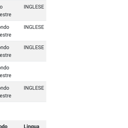
o
INGLESE
estre
ondo
INGLESE
estre
ondo
INGLESE
estre
ondo
estre
ondo
INGLESE
estre
odo
Lingua