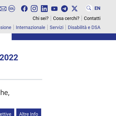
EN
Chi sei?
Cosa cerchi?
Contatti
ssione
Internazionale
Servizi
Disabilità e DSA
 2022
he,
ettive
Altre Info