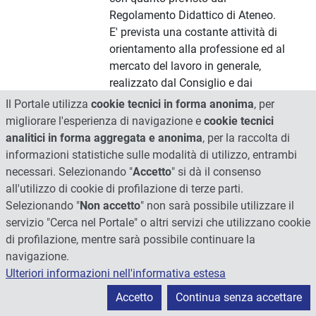
Regolamento Didattico di Ateneo.
E' prevista una costante attività di
orientamento alla professione ed al
mercato del lavoro in generale,
realizzato dal Consiglio e dai
Dipartimenti partecipanti, anche
Il Portale utilizza
cookie tecnici in forma anonima
, per
avvalendosi di attività seminariali
migliorare l'esperienza di navigazione e
cookie tecnici
svolte da personale qualificato
analitici in forma aggregata e anonima
, per la raccolta di
esterno all'Ateneo di Perugia. Sono
informazioni statistiche sulle modalità di utilizzo, entrambi
previste collaborazioni con il
necessari. Selezionando "
Accetto
" si dà il consenso
Servizio Job Placement d'Ateneo
all'utilizzo di cookie di profilazione di terze parti.
finalizzate alla progettazione di
Selezionando "
Non accetto
" non sarà possibile utilizzare il
iniziative volte a favorire
servizio "Cerca nel Portale" o altri servizi che utilizzano cookie
l'inserimento occupazionale dei
di profilazione, mentre sarà possibile continuare la
laureati.
navigazione.
Ulteriori informazioni nell'informativa estesa
L’Università di Perugia offre il
Accetto
Continua senza accettare
servizio di orientamento guidato da