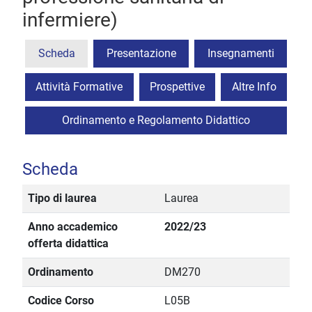
infermiere)
Scheda
Presentazione
Insegnamenti
Attività Formative
Prospettive
Altre Info
Ordinamento e Regolamento Didattico
Scheda
Tipo di laurea
Laurea
Anno accademico
2022/23
offerta didattica
Ordinamento
DM270
Codice Corso
L05B