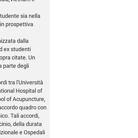
tudente sia nella
in prospettiva
izzata dalla
d ex studenti
opra citate. Un
 parte degli
di tra l'Università
ational Hospital of
ol of Acupuncture,
o accordo quadro con
co. Tali accordi,
cinio, della durata
izionale e Ospedali