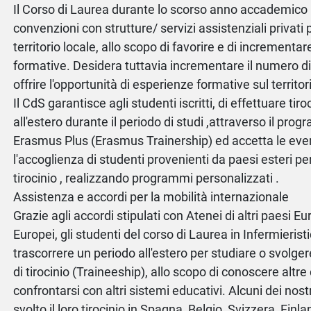
Il Corso di Laurea durante lo scorso anno accademico 
convenzioni con strutture/ servizi assistenziali privati p
territorio locale, allo scopo di favorire e di incrementa
formative. Desidera tuttavia incrementare il numero d
offrire l'opportunità di esperienze formative sul territo
Il CdS garantisce agli studenti iscritti, di effettuare tir
all'estero durante il periodo di studi ,attraverso il pr
Erasmus Plus (Erasmus Trainership) ed accetta le even
l'accoglienza di studenti provenienti da paesi esteri pe
tirocinio , realizzando programmi personalizzati .
Assistenza e accordi per la mobilità internazionale
Grazie agli accordi stipulati con Atenei di altri paesi E
Europei, gli studenti del corso di Laurea in Infermieris
trascorrere un periodo all'estero per studiare o svolge
di tirocinio (Traineeship), allo scopo di conoscere altre
confrontarsi con altri sistemi educativi. Alcuni dei nos
svolto il loro tirocinio in Spagna, Belgio ,Svizzera, Fin