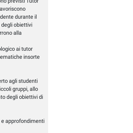
no previsti Tutor
 favoriscono
udente durante il
degli obiettivi
rrono alla
ogico ai tutor
blematiche insorte
erto agli studenti
iccoli gruppi, allo
 degli obiettivi di
ti e approfondimenti