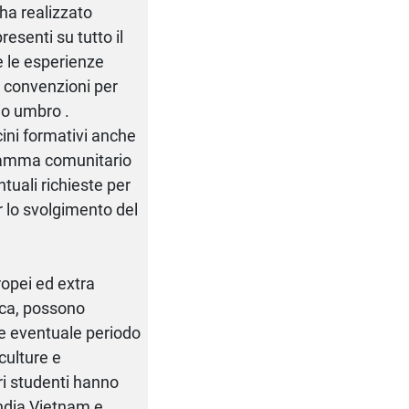
ha realizzato
resenti su tutto il
re le esperienze
i convenzioni per
rio umbro .
ocini formativi anche
ogramma comunitario
tuali richieste per
r lo svolgimento del
uropei ed extra
tica, possono
re eventuale periodo
 culture e
tri studenti hanno
landia,Vietnam e