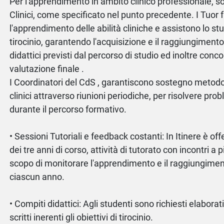
Per l'apprendimento in ambito clinico professionale, so
Clinici, come specificato nel punto precedente. I Tuor
l'apprendimento delle abilità cliniche e assistono lo st
tirocinio, garantendo l'acquisizione e il raggiungimento 
didattici previsti dal percorso di studio ed inoltre conco
valutazione finale .
I Coordinatori del CdS , garantiscono sostegno metodol
clinici attraverso riunioni periodiche, per risolvere pro
durante il percorso formativo.
• Sessioni Tutoriali e feedback costanti: In Itinere è off
dei tre anni di corso, attività di tutorato con incontri a p
scopo di monitorare l'apprendimento e il raggiungimento
ciascun anno.
• Compiti didattici: Agli studenti sono richiesti elabora
scritti inerenti gli obiettivi di tirocinio.