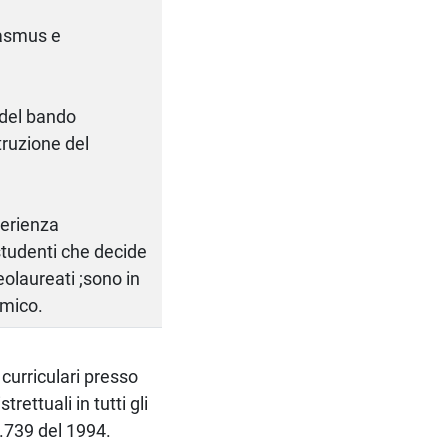
rasmus e
 del bando
truzione del
perienza
studenti che decide
eolaureati ;sono in
emico.
 curriculari presso
rettuali in tutti gli
M.739 del 1994.