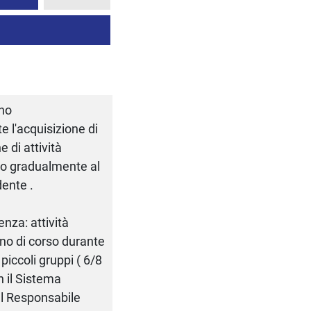
rno
te l'acquisizione di
 di attività
no gradualmente al
dente .
enza: attività
nno di corso durante
piccoli gruppi ( 6/8
n il Sistema
dal Responsabile