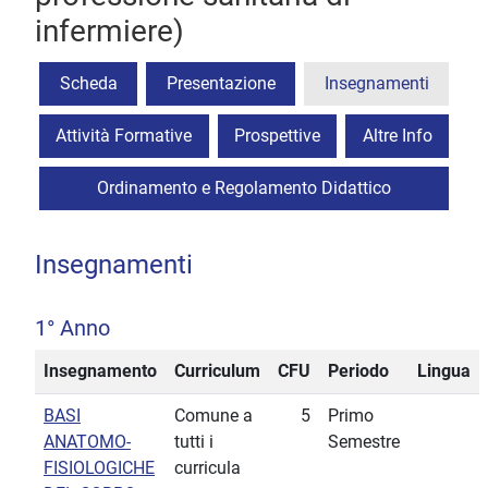
infermiere)
Scheda
Presentazione
Insegnamenti
Attività Formative
Prospettive
Altre Info
Ordinamento e Regolamento Didattico
Insegnamenti
1° Anno
Insegnamento
Curriculum
CFU
Periodo
Lingua
BASI
Comune a
5
Primo
ANATOMO-
tutti i
Semestre
FISIOLOGICHE
curricula