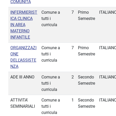
COMUNITÀ
INFERMIERIST
Comune a
7
Primo
ITALIAN
ICA CLINICA
tutti i
Semestre
IN AREA
curricula
MATERNO
INFANTILE
ORGANIZZAZI
Comune a
7
Primo
ITALIAN
ONE
tutti i
Semestre
DELL'ASSISTE
curricula
NZA
ADE III ANNO
Comune a
2
Secondo
ITALIAN
tutti i
Semestre
curricula
ATTIVITA'
Comune a
1
Secondo
ITALIAN
SEMINARIALI
tutti i
Semestre
curricula