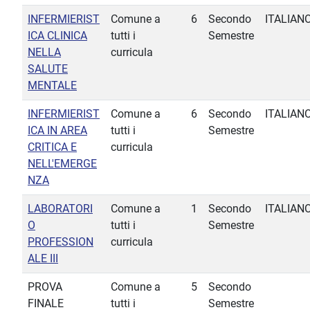
INFERMIERIST
Comune a
6
Secondo
ITALIAN
ICA CLINICA
tutti i
Semestre
NELLA
curricula
SALUTE
MENTALE
INFERMIERIST
Comune a
6
Secondo
ITALIAN
ICA IN AREA
tutti i
Semestre
CRITICA E
curricula
NELL'EMERGE
NZA
LABORATORI
Comune a
1
Secondo
ITALIAN
O
tutti i
Semestre
PROFESSION
curricula
ALE III
PROVA
Comune a
5
Secondo
FINALE
tutti i
Semestre