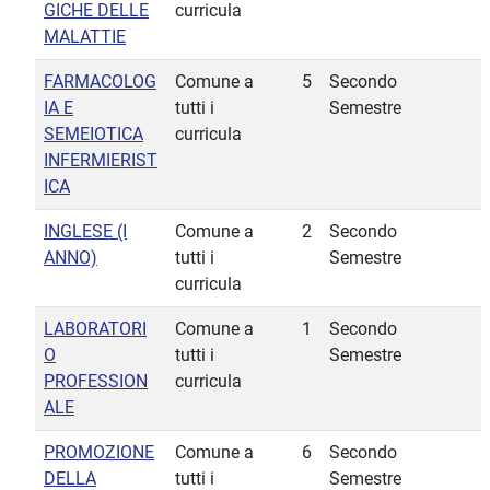
GICHE DELLE
curricula
MALATTIE
FARMACOLOG
Comune a
5
Secondo
IA E
tutti i
Semestre
SEMEIOTICA
curricula
INFERMIERIST
ICA
INGLESE (I
Comune a
2
Secondo
ANNO)
tutti i
Semestre
curricula
LABORATORI
Comune a
1
Secondo
O
tutti i
Semestre
PROFESSION
curricula
ALE
PROMOZIONE
Comune a
6
Secondo
DELLA
tutti i
Semestre