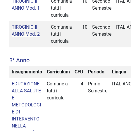
TIROCINIO II
Comune a
10
Secondo
ITALIA
ANNO Mod. 1
tutti i
Semestre
curricula
TIROCINIO II
Comune a
10
Secondo
ITALIA
ANNO Mod. 2
tutti i
Semestre
curricula
3° Anno
Insegnamento
Curriculum
CFU
Periodo
Lingua
EDUCAZIONE
Comune a
4
Primo
ITALIAN
ALLA SALUTE
tutti i
Semestre
E
curricula
METODOLOGI
E DI
INTERVENTO
NELLA