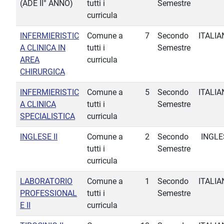
(ADE II° ANNO)
tutti i
Semestre
curricula
INFERMIERISTIC
Comune a
7
Secondo
ITALIA
A CLINICA IN
tutti i
Semestre
AREA
curricula
CHIRURGICA
INFERMIERISTIC
Comune a
5
Secondo
ITALIA
A CLINICA
tutti i
Semestre
SPECIALISTICA
curricula
INGLESE II
Comune a
2
Secondo
INGLE
tutti i
Semestre
curricula
LABORATORIO
Comune a
1
Secondo
ITALIA
PROFESSIONAL
tutti i
Semestre
E II
curricula