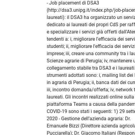
- Job placement di DSA3
(http://dsa3.unipg.it/index.php/job-place
laureati): il DSA3 ha organizzato un servi
dedicato ai laureati dei propri CdS per raf
e specializzare i servizi già offerti dall'At
tendenti a: i, migliorare l'efficacia dei servi
studenti; ii, migliorare l'efficacia dei serviz
imprese; iii, creare una community tra i lau
Scienze agrarie di Perugia; iv, mantenere 
collegamento stabile tra DSA3 e i laureati.
strumenti adottati sono: i, mailing list dei 
in agraria di Perugia; ii, banca dati dei cur
iii, incontro domanda/offerta; iv, network t
laureati. Gli incontri realizzati online sulla
piattaforma Teams a causa della pandem
COVID-19 sono stati i seguenti: 1) 29 set
2020 - Gestione dell’azienda agraria: Dr.
Emanuele Bizzi (Direttore azienda agricol
Pucciarella); Dr. Giacomo Italiani (Respon