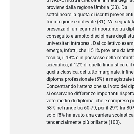
STAGAL mostra che, oltre la metà degli s
proviene dalla regione Umbria (33). Da
sottolineare la quota di iscritti provenient
fuori regione è notevole (31). Va segnalat
presenza di un legame importante tra di
conseguito e ambito disciplinare degli stu
universitari intrapresi. Dal collettivo esa
emerge, infatti, che il 51% proviene da isti
tecnici, il 18% è in possesso della maturit
scientifica, il 12% di quella linguistica e il
quella classica, del tutto marginale, infine,
diploma professionale (5%) e magistrale 
Concentrando l’attenzione sul voto del di
si osservano differenze importanti rispett
voto medio di diploma, che è compreso per
58% nel range tra 60-79, per il 29% tra 80-
solo l’8% ha avuto una carriera scolastica
tendenzialmente più brillante (100).