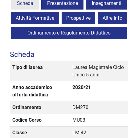
Scheda
Presentazione
Insegnamenti
Attività Formative
Prospettive
Altre Info
Ordinamento e Regolamento Didattico
Scheda
Tipo di laurea
Laurea Magistrale Ciclo
Unico 5 anni
Anno accademico
2020/21
offerta didattica
Ordinamento
DM270
Codice Corso
MU03
Classe
LM-42