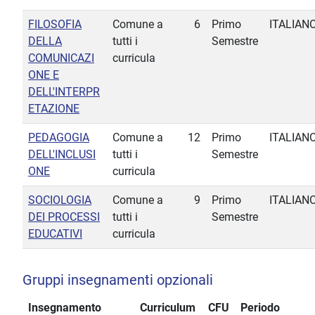
FILOSOFIA
Comune a
6
Primo
ITALIAN
DELLA
tutti i
Semestre
COMUNICAZI
curricula
ONE E
DELL'INTERPR
ETAZIONE
PEDAGOGIA
Comune a
12
Primo
ITALIAN
DELL'INCLUSI
tutti i
Semestre
ONE
curricula
SOCIOLOGIA
Comune a
9
Primo
ITALIAN
DEI PROCESSI
tutti i
Semestre
EDUCATIVI
curricula
Gruppi insegnamenti opzionali
Insegnamento
Curriculum
CFU
Periodo