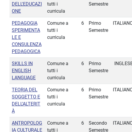
DELL'EDUCAZI
tutti i
Semestre
ONE
curricula
PEDAGOGIA
Comune a
6
Primo
ITALIAN
SPERIMENTA
tutti i
Semestre
LE E
curricula
CONSULENZA
PEDAGOGICA
SKILLS IN
Comune a
6
Primo
INGLES
ENGLISH
tutti i
Semestre
LANGUAGE
curricula
TEORIA DEL
Comune a
6
Primo
ITALIAN
SOGGETTO E
tutti i
Semestre
DELL'ALTERIT
curricula
À
ANTROPOLOG
Comune a
6
Secondo
ITALIAN
IA CULTURALE
tutti i
Semestre