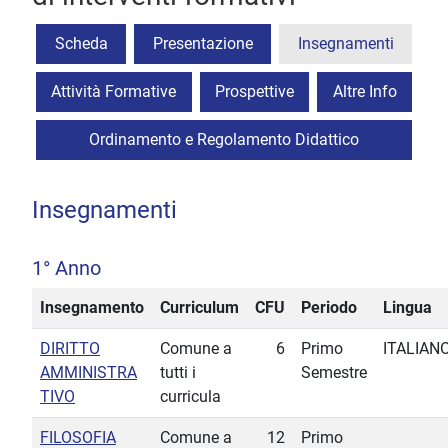
Scheda
Presentazione
Insegnamenti
Attività Formative
Prospettive
Altre Info
Ordinamento e Regolamento Didattico
Insegnamenti
1° Anno
Insegnamento
Curriculum
CFU
Periodo
Lingua
DIRITTO
Comune a
6
Primo
ITALIAN
AMMINISTRA
tutti i
Semestre
TIVO
curricula
FILOSOFIA
Comune a
12
Primo