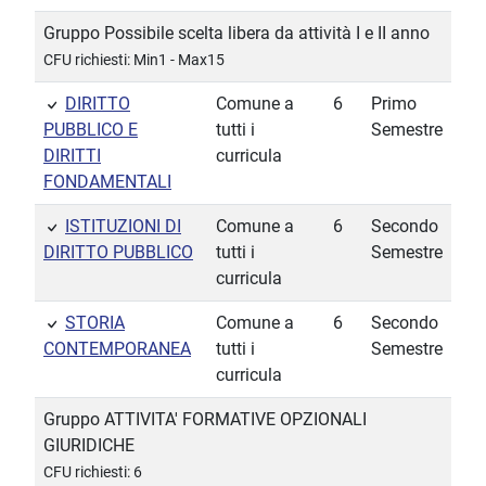
Gruppo Possibile scelta libera da attività I e II anno
CFU richiesti: Min1 - Max15
DIRITTO
Comune a
6
Primo
PUBBLICO E
tutti i
Semestre
DIRITTI
curricula
FONDAMENTALI
ISTITUZIONI DI
Comune a
6
Secondo
DIRITTO PUBBLICO
tutti i
Semestre
curricula
STORIA
Comune a
6
Secondo
CONTEMPORANEA
tutti i
Semestre
curricula
Gruppo ATTIVITA' FORMATIVE OPZIONALI
GIURIDICHE
CFU richiesti: 6