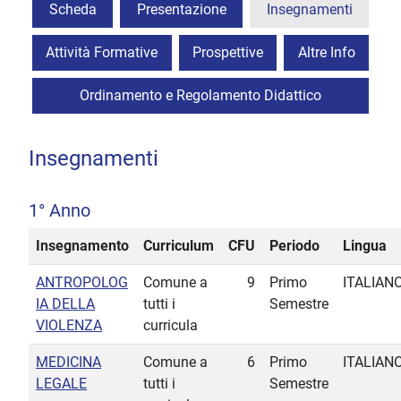
Scheda
Presentazione
Insegnamenti
Attività Formative
Prospettive
Altre Info
Ordinamento e Regolamento Didattico
Insegnamenti
1° Anno
Insegnamento
Curriculum
CFU
Periodo
Lingua
ANTROPOLOG
Comune a
9
Primo
ITALIAN
IA DELLA
tutti i
Semestre
VIOLENZA
curricula
MEDICINA
Comune a
6
Primo
ITALIAN
LEGALE
tutti i
Semestre