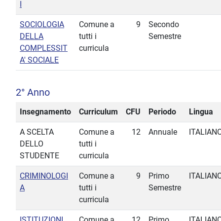
I
SOCIOLOGIA
Comune a
9
Secondo
DELLA
tutti i
Semestre
COMPLESSIT
curricula
A' SOCIALE
2° Anno
Insegnamento
Curriculum
CFU
Periodo
Lingua
A SCELTA
Comune a
12
Annuale
ITALIAN
DELLO
tutti i
STUDENTE
curricula
CRIMINOLOGI
Comune a
9
Primo
ITALIAN
A
tutti i
Semestre
curricula
ISTITUZIONI
Comune a
12
Primo
ITALIAN