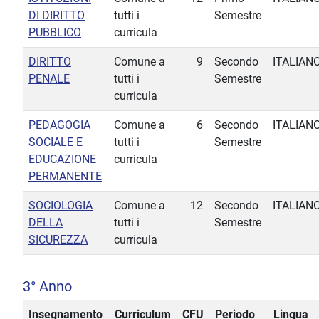
DI DIRITTO
tutti i
Semestre
PUBBLICO
curricula
DIRITTO
Comune a
9
Secondo
ITALIAN
PENALE
tutti i
Semestre
curricula
PEDAGOGIA
Comune a
6
Secondo
ITALIAN
SOCIALE E
tutti i
Semestre
EDUCAZIONE
curricula
PERMANENTE
SOCIOLOGIA
Comune a
12
Secondo
ITALIAN
DELLA
tutti i
Semestre
SICUREZZA
curricula
3° Anno
Insegnamento
Curriculum
CFU
Periodo
Lingua