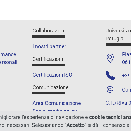
Collaborazioni
Università 
Perugia
I nostri partner
ormance
Piaz
Certificazioni
ersonali
061
Certificazioni ISO
+39
Comunicazione
Con
C.F./P.Iva
Area Comunicazione
Social media policy
migliorare l'esperienza di navigazione e
cookie tecnici an
Podcast
ambi necessari. Selezionando "
Accetto
" si dà il consenso al
Merchandising e shop