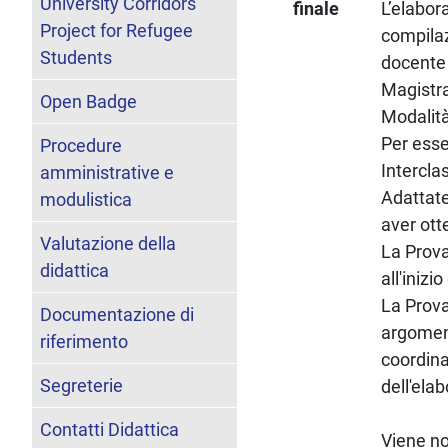
University Corridors
finale
L’elabor
Project for Refugee
compilaz
Students
docente 
Magistra
Open Badge
Modalità
Per esse
Procedure
Intercla
amministrative e
Adattate
modulistica
aver ott
Valutazione della
La Prova
didattica
all'iniz
La Prova
Documentazione di
argoment
riferimento
coordina
Segreterie
dell'elab
Contatti Didattica
Viene n