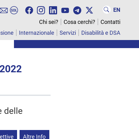
EN
Chi sei?
Cosa cerchi?
Contatti
ssione
Internazionale
Servizi
Disabilità e DSA
 2022
e delle
ettive
Altre Info