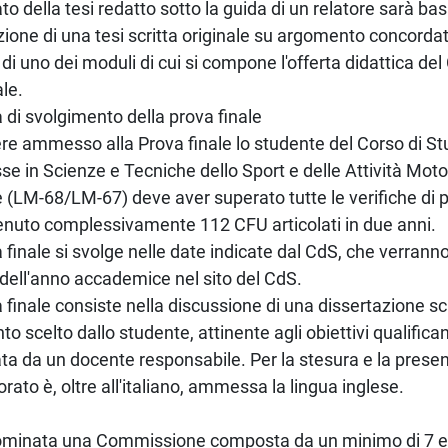
ato della tesi redatto sotto la guida di un relatore sarà bas
ione di una tesi scritta originale su argomento concorda
di uno dei moduli di cui si compone l'offerta didattica de
le.
 di svolgimento della prova finale
re ammesso alla Prova finale lo studente del Corso di St
sse in Scienze e Tecniche dello Sport e delle Attività Mot
 (LM-68/LM-67) deve aver superato tutte le verifiche di pr
enuto complessivamente 112 CFU articolati in due anni.
 finale si svolge nelle date indicate dal CdS, che verrann
io dell'anno accademice nel sito del CdS.
 finale consiste nella discussione di una dissertazione sc
o scelto dallo studente, attinente agli obiettivi qualificant
ta da un docente responsabile. Per la stesura e la prese
orato è, oltre all'italiano, ammessa la lingua inglese.
ominata una Commissione composta da un minimo di 7 e