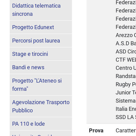
Federazi
Didattica telematica
Federazi
sincrona
Federazi
Federazi
Progetto Edunext
Arezzo 
Percorsi post laurea
A.S.D B
ASD Cir
Stage e tirocini
CTF WEL
Bandi e news
Centro U
Randsta
Progetto "L'Ateneo si
Rugby P
forma"
Junior T
Sistema 
Agevolazione Trasporto
Italia 
Pubblico
SSD LA
PA 110 e lode
Prova
Caratter