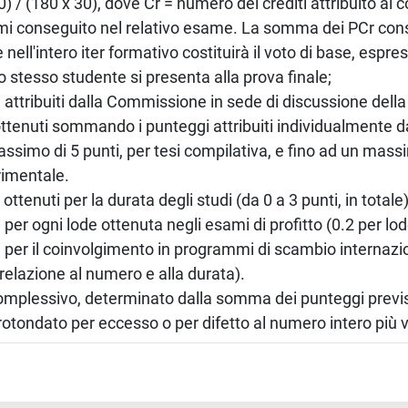
0) / (180 x 30), dove Cr = numero dei crediti attribuito al c
mi conseguito nel relativo esame. La somma dei PCr cons
 nell'intero iter formativo costituirà il voto di base, espr
lo stesso studente si presenta alla prova finale;
ti attribuiti dalla Commissione in sede di discussione dell
 ottenuti sommando i punteggi attribuiti individualmente 
ssimo di 5 punti, per tesi compilativa, e fino ad un massi
rimentale.
i ottenuti per la durata degli studi (da 0 a 3 punti, in totale)
i per ogni lode ottenuta negli esami di profitto (0.2 per lod
ti per il coinvolgimento in programmi di scambio internazi
n relazione al numero e alla durata).
complessivo, determinato dalla somma dei punteggi previsti
rotondato per eccesso o per difetto al numero intero più v