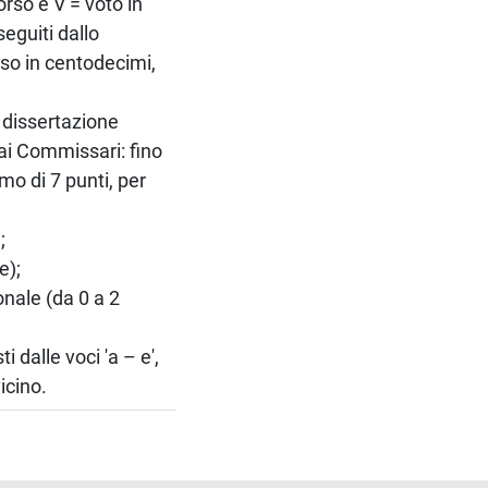
orso e V = voto in
eguiti dallo
esso in centodecimi,
a dissertazione
dai Commissari: fino
mo di 7 punti, per
;
e);
onale (da 0 a 2
 dalle voci 'a – e',
icino.