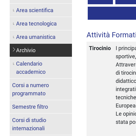
Area scientifica
Area tecnologica
Attività Format
Area umanistica
Tirocinio
I princip
Archivio
sportive,
Calendario
Attravers
accademico
di tiroci
didattic
Corsi a numero
integrat
programmato
tecniche
Europea 
Semestre filtro
Le opini
Corsi di studio
stata po
internazionali