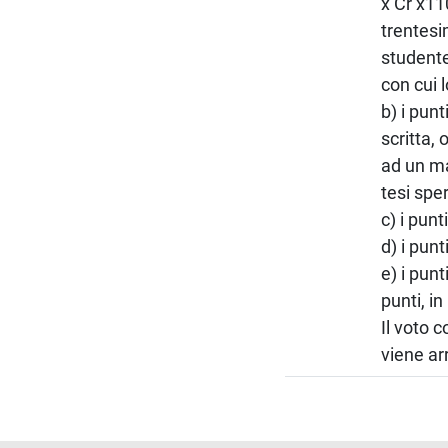
x Cr x11
trentesi
studente
con cui 
b) i pun
scritta,
ad un ma
tesi spe
c) i punt
d) i punt
e) i pun
punti, i
Il voto 
viene ar