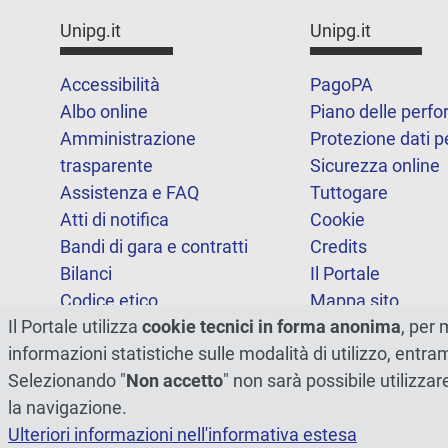
Unipg.it
Unipg.it
Accessibilità
PagoPA
Albo online
Piano delle perf
Amministrazione
Protezione dati p
trasparente
Sicurezza online
Assistenza e FAQ
Tuttogare
Atti di notifica
Cookie
Bandi di gara e contratti
Credits
Bilanci
Il Portale
Codice etico
Mappa sito
Il Portale utilizza
cookie tecnici in forma anonima
, per 
FOIA
Statistiche
informazioni statistiche sulle modalità di utilizzo, entr
Note legali
Dichiarazione di
Selezionando "
Non accetto
" non sarà possibile utilizzar
accessibilità
la navigazione.
Ulteriori informazioni nell'informativa estesa