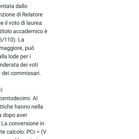
entata dallo
nzione di Relatore
 il voto di laurea
 titolo accademico è
6/110). La
 maggiore, può
la lode per i
nderata dei voti
e dei commissari.
i:
n centodecimi. Al
attiche hanno nella
a dopo aver
i. La conversione in
te calcolo: PCr = (V