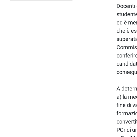
Docenti 
studente
ed è mem
che è es
superata
Commissi
conferir
candidat
consegui
A determ
a) la me
fine di 
formazio
converti
PCr di u