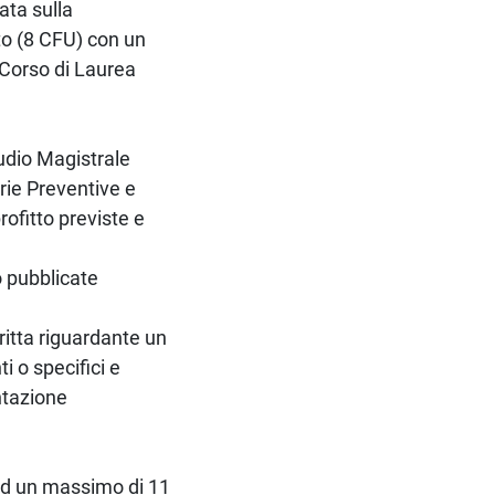
ata sulla
to (8 CFU) con un
l Corso di Laurea
udio Magistrale
orie Preventive e
ofitto previste e
o pubblicate
ritta riguardante un
i o specifici e
ntazione
d un massimo di 11