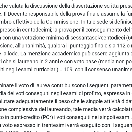
che valuta la discussione della dissertazione scritta pres
. Il Docente responsabile della prova finale assume la fu
bro effettivo della Commissione. In tale sede si definisce
presso in centodecimi; la prova per il conseguimento del
 con una votazione minima di sessantasei/centodieci (6
one, all’unanimità, qualora il punteggio finale sia 112 o
e la lode. La menzione accademica può essere aggiunta al
i che si laureano in 2 anni e con voto base (media non po
ti negli esami curricolari) = 109, con il consenso unanim
inare il voto di laurea contribuiscono i seguenti parametr
dia dei voti conseguiti negli esami di profitto, espressa i
valutare adeguatamente il peso che le singole attività did
ne complessiva del laureando, tale media verrà calcolat
to in punti-credito (PCr) i voti conseguiti nei singoli esam
n voto espresso in trentesimi verrà eseguito con il seguen