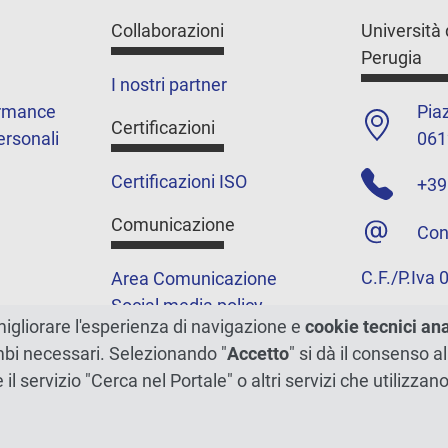
Collaborazioni
Università 
Perugia
I nostri partner
ormance
Piaz
Certificazioni
ersonali
061
Certificazioni ISO
+39
Comunicazione
Con
C.F./P.Iva
Area Comunicazione
Social media policy
migliorare l'esperienza di navigazione e
cookie tecnici an
Podcast
ambi necessari. Selezionando "
Accetto
" si dà il consenso al
Merchandising e shop
e il servizio "Cerca nel Portale" o altri servizi che utilizz
5xmille