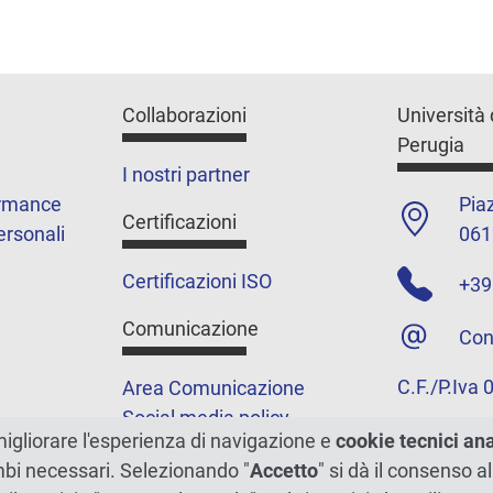
Collaborazioni
Università 
Perugia
I nostri partner
ormance
Piaz
Certificazioni
ersonali
061
Certificazioni ISO
+39
Comunicazione
Con
C.F./P.Iva
Area Comunicazione
Social media policy
migliorare l'esperienza di navigazione e
cookie tecnici an
Podcast
ambi necessari. Selezionando "
Accetto
" si dà il consenso al
Merchandising e shop