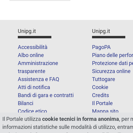
Unipg.it
Unipg.it
Accessibilità
PagoPA
Albo online
Piano delle perf
Amministrazione
Protezione dati p
trasparente
Sicurezza online
Assistenza e FAQ
Tuttogare
Atti di notifica
Cookie
Bandi di gara e contratti
Credits
Bilanci
Il Portale
Codice etico
Mappa sito
Il Portale utilizza
cookie tecnici in forma anonima
, per 
FOIA
Statistiche
informazioni statistiche sulle modalità di utilizzo, entr
Note legali
Dichiarazione di