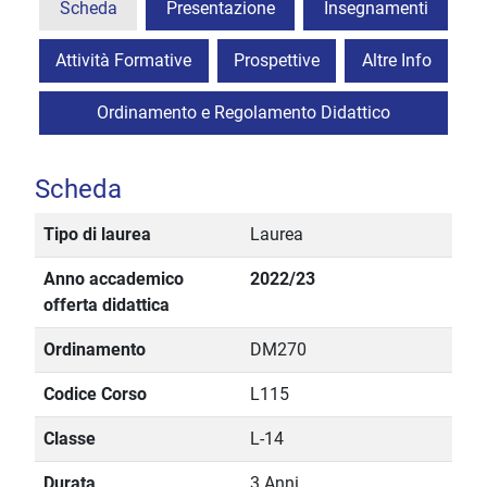
Scheda
Presentazione
Insegnamenti
Attività Formative
Prospettive
Altre Info
Ordinamento e Regolamento Didattico
Scheda
Tipo di laurea
Laurea
Anno accademico
2022/23
offerta didattica
Ordinamento
DM270
Codice Corso
L115
Classe
L-14
Durata
3 Anni