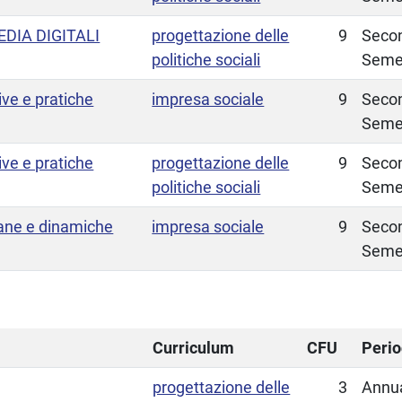
EDIA DIGITALI
progettazione delle
9
Seco
politiche sociali
Seme
ive e pratiche
impresa sociale
9
Seco
Seme
ive e pratiche
progettazione delle
9
Seco
politiche sociali
Seme
ane e dinamiche
impresa sociale
9
Seco
Seme
Curriculum
CFU
Peri
progettazione delle
3
Annu