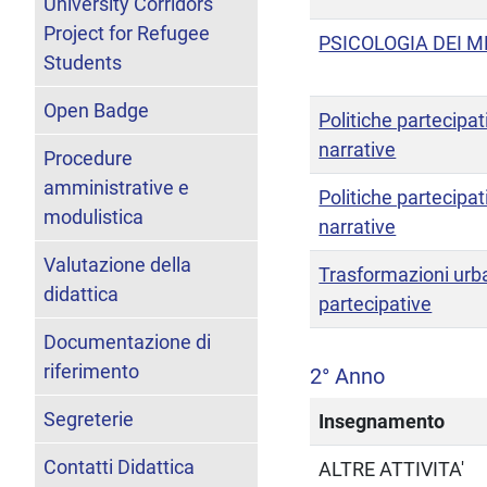
University Corridors
Project for Refugee
PSICOLOGIA DEI M
Students
Open Badge
Politiche partecipat
narrative
Procedure
amministrative e
Politiche partecipat
modulistica
narrative
Valutazione della
Trasformazioni urb
didattica
partecipative
Documentazione di
riferimento
2° Anno
Segreterie
Insegnamento
Contatti Didattica
ALTRE ATTIVITA'