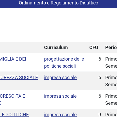
Ordinamento e Regolamento Didattico
Curriculum
CFU
Peri
MIGLIA E DEI
progettazione delle
6
Prim
politiche sociali
Seme
ICUREZZA SOCIALE
impresa sociale
6
Prim
Seme
CRESCITA E
impresa sociale
6
Prim
E
Seme
E POLITICHE
impresa sociale
9
Prim