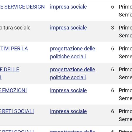
E SERVICE DESIGN
impresa sociale
6
Prim
Seme
oltura sociale
impresa sociale
3
Prim
Seme
IVI PER LA
progettazione delle
6
Prim
politiche sociali
Seme
 DELLE
progettazione delle
6
Prim
I
politiche sociali
Seme
E EMOZIONI
impresa sociale
6
Prim
Seme
 RETI SOCIALI
impresa sociale
6
Prim
Seme