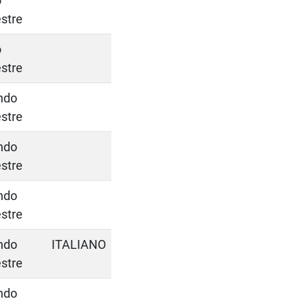
o
stre
o
stre
ndo
stre
ndo
stre
ndo
stre
ndo
ITALIANO
stre
ndo