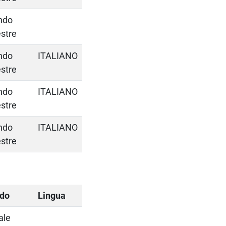
ndo
stre
ndo
ITALIANO
stre
ndo
ITALIANO
stre
ndo
ITALIANO
stre
odo
Lingua
ale