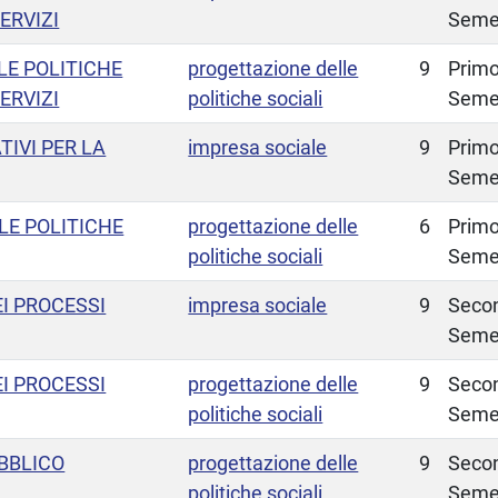
ERVIZI
Seme
E POLITICHE
progettazione delle
9
Prim
ERVIZI
politiche sociali
Seme
IVI PER LA
impresa sociale
9
Prim
Seme
LE POLITICHE
progettazione delle
6
Prim
politiche sociali
Seme
I PROCESSI
impresa sociale
9
Seco
Seme
I PROCESSI
progettazione delle
9
Seco
politiche sociali
Seme
BBLICO
progettazione delle
9
Seco
politiche sociali
Seme