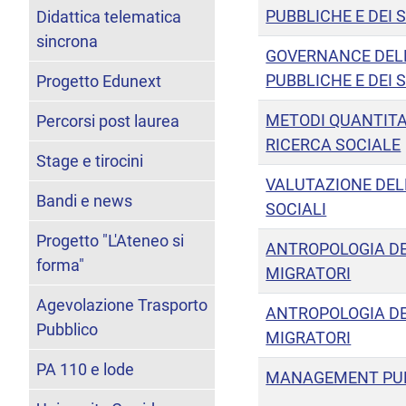
PUBBLICHE E DEI S
Didattica telematica
sincrona
GOVERNANCE DELL
PUBBLICHE E DEI S
Progetto Edunext
METODI QUANTITAT
Percorsi post laurea
RICERCA SOCIALE
Stage e tirocini
VALUTAZIONE DEL
Bandi e news
SOCIALI
Progetto "L'Ateneo si
ANTROPOLOGIA DE
forma"
MIGRATORI
Agevolazione Trasporto
ANTROPOLOGIA DE
Pubblico
MIGRATORI
PA 110 e lode
MANAGEMENT PU