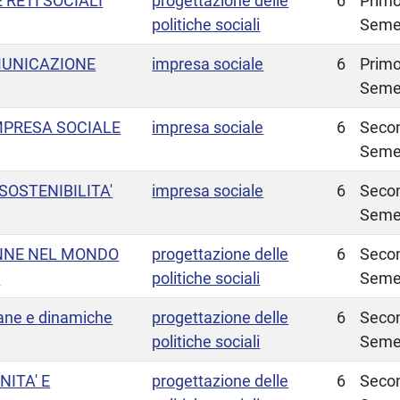
 RETI SOCIALI
progettazione delle
6
Prim
politiche sociali
Seme
MUNICAZIONE
impresa sociale
6
Prim
Seme
MPRESA SOCIALE
impresa sociale
6
Seco
Seme
SOSTENIBILITA'
impresa sociale
6
Seco
Seme
NNE NEL MONDO
progettazione delle
6
Seco
O
politiche sociali
Seme
ane e dinamiche
progettazione delle
6
Seco
politiche sociali
Seme
ITA' E
progettazione delle
6
Seco