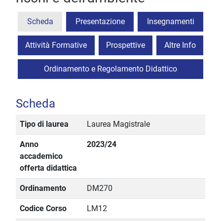
Scheda
Presentazione
Insegnamenti
Attività Formative
Prospettive
Altre Info
Ordinamento e Regolamento Didattico
Scheda
Tipo di laurea
Laurea Magistrale
Anno
2023/24
accademico
offerta didattica
Ordinamento
DM270
Codice Corso
LM12