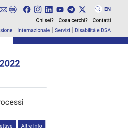
EN
Chi sei?
Cosa cerchi?
Contatti
ssione
Internazionale
Servizi
Disabilità e DSA
 2022
rocessi
ettive
Altre Info