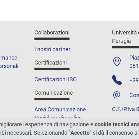
Collaborazioni
Università 
Perugia
I nostri partner
ormance
Piaz
Certificazioni
ersonali
061
Certificazioni ISO
+39
Comunicazione
Con
C.F./P.Iva
Area Comunicazione
Social media policy
migliorare l'esperienza di navigazione e
cookie tecnici an
Podcast
ambi necessari. Selezionando "
Accetto
" si dà il consenso al
Merchandising e shop