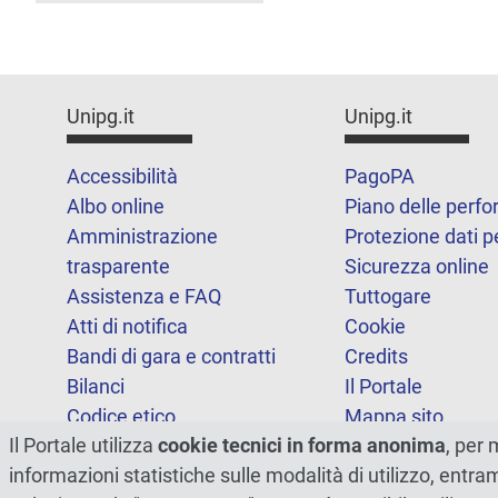
Unipg.it
Unipg.it
Accessibilità
PagoPA
Albo online
Piano delle perf
Amministrazione
Protezione dati p
trasparente
Sicurezza online
Assistenza e FAQ
Tuttogare
Atti di notifica
Cookie
Bandi di gara e contratti
Credits
Bilanci
Il Portale
Codice etico
Mappa sito
Il Portale utilizza
cookie tecnici in forma anonima
, per 
FOIA
Statistiche
informazioni statistiche sulle modalità di utilizzo, entr
Note legali
Dichiarazione di