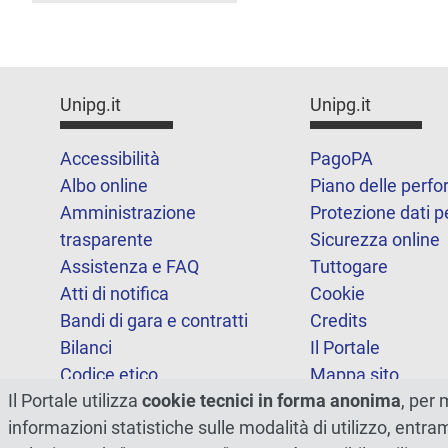
Unipg.it
Unipg.it
Accessibilità
PagoPA
Albo online
Piano delle perf
Amministrazione
Protezione dati p
trasparente
Sicurezza online
Assistenza e FAQ
Tuttogare
Atti di notifica
Cookie
Bandi di gara e contratti
Credits
Bilanci
Il Portale
Codice etico
Mappa sito
Il Portale utilizza
cookie tecnici in forma anonima
, per 
FOIA
Statistiche
informazioni statistiche sulle modalità di utilizzo, entr
Note legali
Dichiarazione di