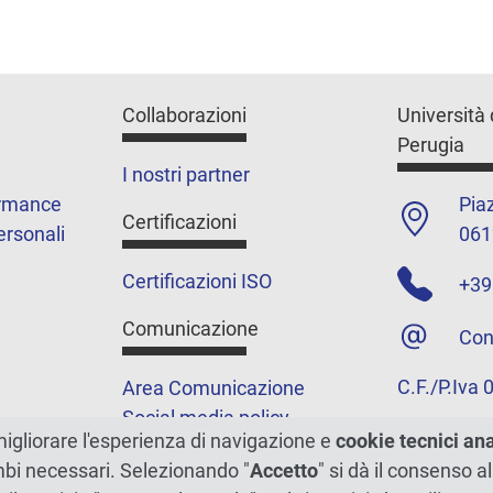
Collaborazioni
Università 
Perugia
I nostri partner
ormance
Piaz
Certificazioni
ersonali
061
Certificazioni ISO
+39
Comunicazione
Con
C.F./P.Iva
Area Comunicazione
Social media policy
migliorare l'esperienza di navigazione e
cookie tecnici an
Podcast
ambi necessari. Selezionando "
Accetto
" si dà il consenso al
Merchandising e shop