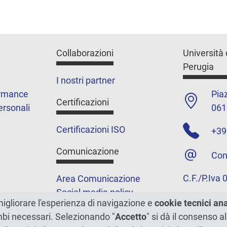
Collaborazioni
Università 
Perugia
I nostri partner
ormance
Piaz
Certificazioni
ersonali
061
Certificazioni ISO
+39
Comunicazione
Con
C.F./P.Iva
Area Comunicazione
Social media policy
migliorare l'esperienza di navigazione e
cookie tecnici an
Podcast
ambi necessari. Selezionando "
Accetto
" si dà il consenso al
Merchandising e shop