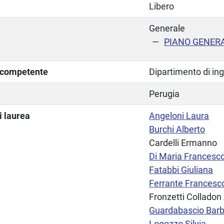
Libero
Generale
PIANO GENER
a competente
Dipartimento di in
Perugia
i laurea
Angeloni Laura
Burchi Alberto
Cardelli Ermanno
Di Maria Francesc
Fatabbi Giuliana
Ferrante Francesc
Fronzetti Colladon
Guardabascio Bar
Logozzo Silvia