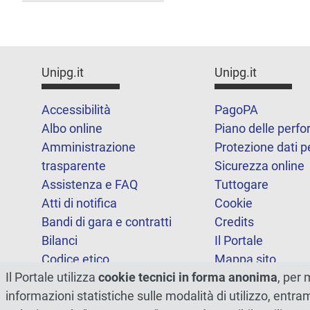
Unipg.it
Unipg.it
Accessibilità
PagoPA
Albo online
Piano delle perf
Amministrazione
Protezione dati p
trasparente
Sicurezza online
Assistenza e FAQ
Tuttogare
Atti di notifica
Cookie
Bandi di gara e contratti
Credits
Bilanci
Il Portale
Codice etico
Mappa sito
Il Portale utilizza
cookie tecnici in forma anonima
, per 
FOIA
Statistiche
informazioni statistiche sulle modalità di utilizzo, entr
Note legali
Dichiarazione di