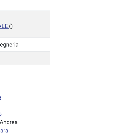
ALE
()
gegneria
o
o
 Andrea
bara