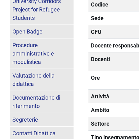
University Corridors
Codice
Project for Refugee
Students
Sede
Open Badge
CFU
Procedure
Docente responsab
amministrative e
Docenti
modulistica
Valutazione della
Ore
didattica
Attività
Documentazione di
riferimento
Ambito
Segreterie
Settore
Contatti Didattica
Tipo insegnament