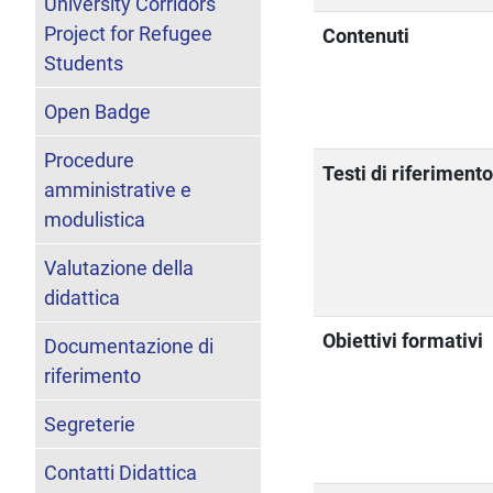
University Corridors
Project for Refugee
Contenuti
Students
Open Badge
Procedure
Testi di riferiment
amministrative e
modulistica
Valutazione della
didattica
Obiettivi formativi
Documentazione di
riferimento
Segreterie
Contatti Didattica