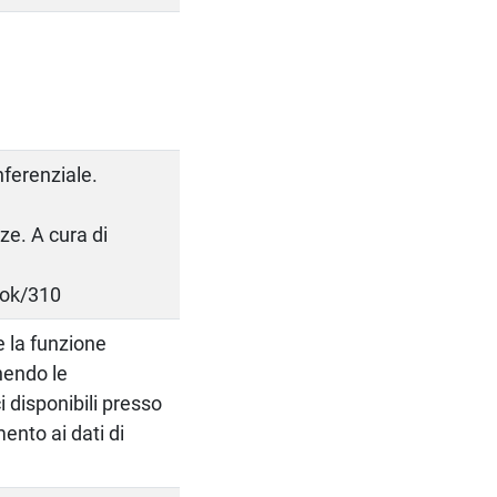
nferenziale.
ze. A cura di
ook/310
e la funzione
nendo le
i disponibili presso
mento ai dati di