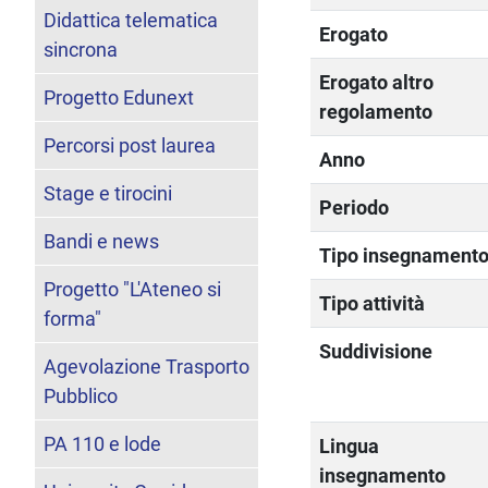
Didattica telematica
Erogato
sincrona
Erogato altro
Progetto Edunext
regolamento
Percorsi post laurea
Anno
Stage e tirocini
Periodo
Bandi e news
Tipo insegnament
Progetto "L'Ateneo si
Tipo attività
forma"
Suddivisione
Agevolazione Trasporto
Pubblico
PA 110 e lode
Lingua
insegnamento