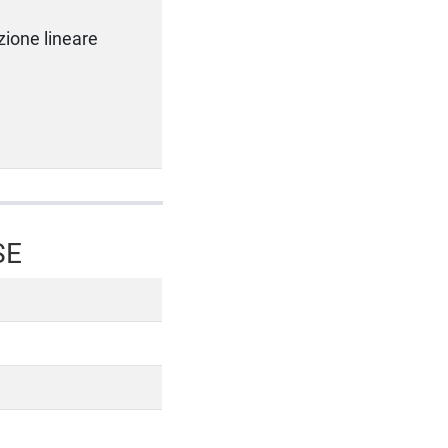
zione lineare
SE