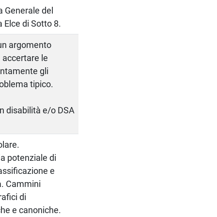
ca Generale del
 Elce di Sotto 8.
 un argomento
d accertare le
intamente gli
roblema tipico.
on disabilità e/o DSA
lare.
ia potenziale di
assificazione e
na. Cammini
afici di
che e canoniche.