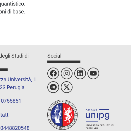
quantistico.
oni di base.
degli Studi di
Social
za Università, 1
23 Perugia
 0755851
tatti
 00448820548