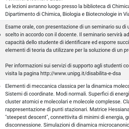
Le lezioni avranno luogo presso la biblioteca di Chimi
Dipartimento di Chimica, Biologia e Biotecnologie in Via
a
Esame orale, con presentazione di un seminario su di
o
scelto in accordo con il docente. Il seminario servirà a
capacità dello studente di identificare ed esporre succ
elementi di teoria da utilizzare per la soluzione di un p
Per informazioni sui servizi di supporto agli studenti c
visita la pagina http://www.unipg.it/disabilita-e-dsa
o
Elementi di meccanica classica per la dinamica moleco
Sistemi di coordinate. Modi normali. Superfici di energ
cluster atomici e molecolari e molecole complesse. Cl
rappresentazione di punti stazionari. Matrice Hessia
"steepest descent", connettivita di minimi di energia, gr
disconnessione. Simulazioni di dinamica microcanoni