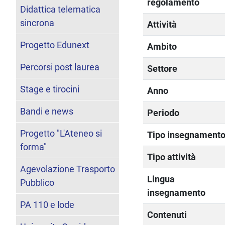
regolamento
Didattica telematica
sincrona
Attività
Progetto Edunext
Ambito
Percorsi post laurea
Settore
Stage e tirocini
Anno
Bandi e news
Periodo
Progetto "L'Ateneo si
Tipo insegnament
forma"
Tipo attività
Agevolazione Trasporto
Lingua
Pubblico
insegnamento
PA 110 e lode
Contenuti