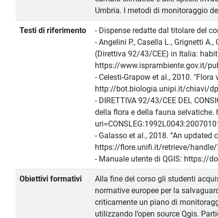
Umbria. I metodi di monitoraggio del
Testi di riferimento
- Dispense redatte dal titolare del c
- Angelini P., Casella L., Grignetti A
(Direttiva 92/43/CEE) in Italia: hab
https://www.isprambiente.gov.it/pub
- Celesti-Grapow et al., 2010. "Flora 
http://bot.biologia.unipi.it/chiavi/d
- DIRETTIVA 92/43/CEE DEL CONSIGLI
della flora e della fauna selvatiche
uri=CONSLEG:1992L0043:20070101
- Galasso et al., 2018. “An updated ch
https://flore.unifi.it/retrieve/h
- Manuale utente di QGIS: https://
Obiettivi formativi
Alla fine del corso gli studenti acqu
normative europee per la salvaguard
criticamente un piano di monitoraggi
utilizzando l’open source Qgis. Parti