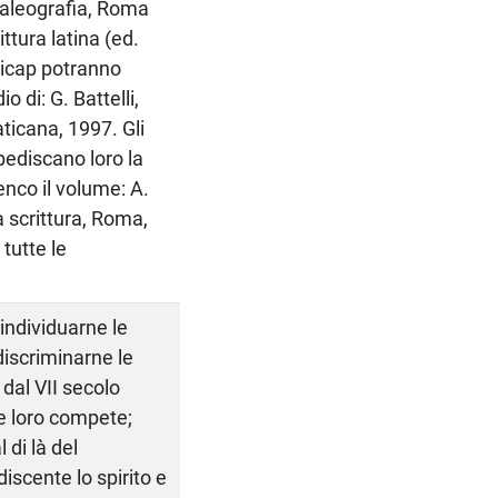
 paleografia, Roma
ittura latina (ed.
ndicap potranno
o di: G. Battelli,
aticana, 1997. Gli
mpediscano loro la
enco il volume: A.
a scrittura, Roma,
tutte le
individuarne le
discriminarne le
 dal VII secolo
che loro compete;
 di là del
discente lo spirito e