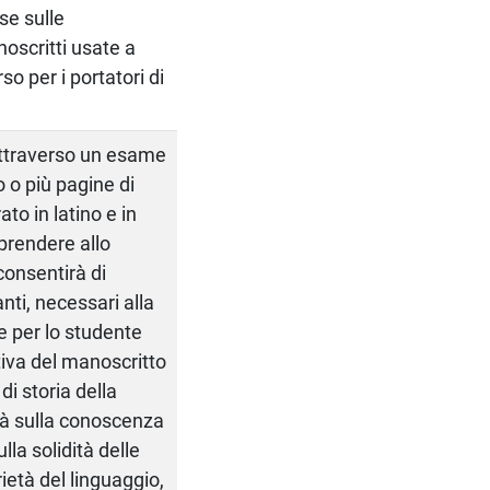
se sulle
oscritti usate a
so per i portatori di
attraverso un esame
o o più pagine di
to in latino e in
mprendere allo
consentirà di
vanti, necessari alla
e per lo studente
tiva del manoscritto
di storia della
erà sulla conoscenza
lla solidità delle
rietà del linguaggio,