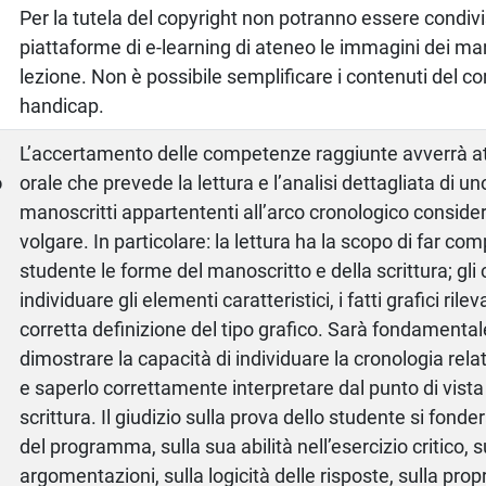
Per la tutela del copyright non potranno essere condivi
piattaforme di e-learning di ateneo le immagini dei man
lezione. Non è possibile semplificare i contenuti del cor
handicap.
a
L’accertamento delle competenze raggiunte avverrà 
o
orale che prevede la lettura e l’analisi dettagliata di un
manoscritti appartententi all’arco cronologico considera
volgare. In particolare: la lettura ha la scopo di far co
studente le forme del manoscritto e della scrittura; gli 
individuare gli elementi caratteristici, i fatti grafici rile
corretta definizione del tipo grafico. Sarà fondamental
dimostrare la capacità di individuare la cronologia rela
e saperlo correttamente interpretare dal punto di vista 
scrittura. Il giudizio sulla prova dello studente si fond
del programma, sulla sua abilità nell’esercizio critico, su
argomentazioni, sulla logicità delle risposte, sulla prop