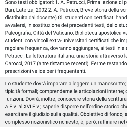
o
Sono testi obbligatori: 1. A. Petrucci, Prima lezione di
Bari, Laterza, 2002 2. A. Petrucci, Breve storia della scr
distribuita dal docente) Gli studenti con certificati ha
avvalersi, in sostituzione dei precedenti testi, dello studi
Paleografia, Città del Vaticano, Biblioteca apostolica v
studenti con vincoli extra-universitari certificati che i
regolare frequenza, dovranno aggiungere, ai testi in el
Petrucci, La letteratura italiana: una storia attraverso l
Carocci, 2017 (altre ristampe recenti). Ferme restando 
prescrizioni valide per i frequentanti.
Lo studente dovrà imparare a leggere un manoscritto; 
tipicità formali; comprenderne le articolazioni interne; 
funzioni. Dovrà, inoltre, conoscere storia della scrittura
a.E.v. al XVI E.v.; saperle disporre nell’ordine storico 
esercitare il giudizio sulla qualità. Obbiettivo di fondo, al
complesso nozionistico richiesto, è, però, raffinare nel 