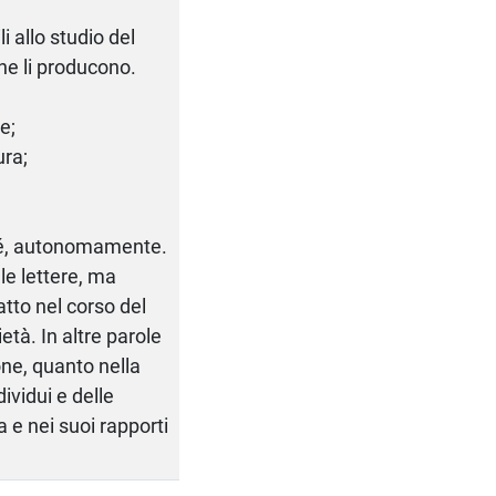
li allo studio del
che li producono.
e;
ura;
 sé, autonomamente.
le lettere, ma
tto nel corso del
età. In altre parole
one, quanto nella
dividui e delle
ia e nei suoi rapporti