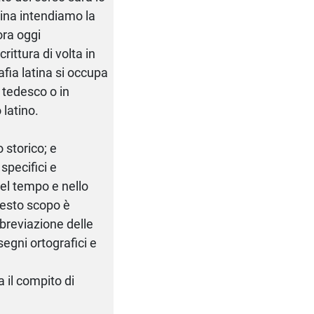
atina intendiamo la
ora oggi
ittura di volta in
afia latina si occupa
o tedesco o in
 latino.
 storico; e
specifici e
nel tempo e nello
questo scopo è
bbreviazione delle
 segni ortografici e
a il compito di