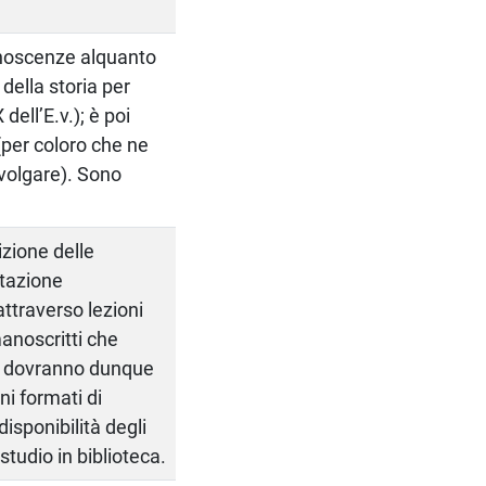
onoscenze alquanto
della storia per
dell’E.v.); è poi
(per coloro che ne
 volgare). Sono
izione delle
etazione
ttraverso lezioni
manoscritti che
nti dovranno dunque
ni formati di
isponibilità degli
studio in biblioteca.