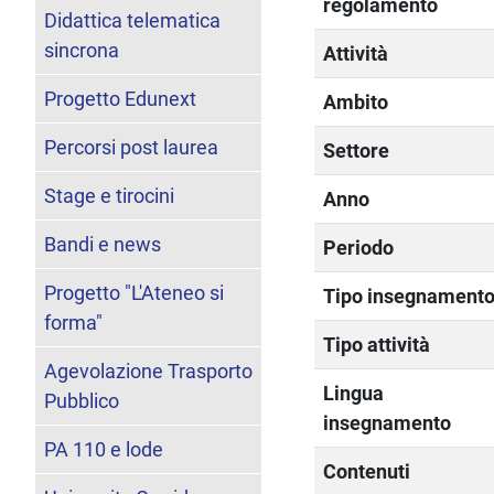
regolamento
Didattica telematica
sincrona
Attività
Progetto Edunext
Ambito
Percorsi post laurea
Settore
Stage e tirocini
Anno
Bandi e news
Periodo
Progetto "L'Ateneo si
Tipo insegnament
forma"
Tipo attività
Agevolazione Trasporto
Lingua
Pubblico
insegnamento
PA 110 e lode
Contenuti