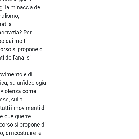
gi la minaccia del
nalismo,
ati a
mocrazia? Per
o dai molti
corso si propone di
 dell'analisi
movimento e di
tica, su un’ideologia
la violenza come
ese, sulla
utti i movimenti di
 le due guerre
 corso si propone di
 di ricostruire le