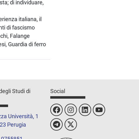
ta; di individuare,
ienza italiana, il
nti di fascismo
schi, Falange
i, Guardia di ferro
degli Studi di
Social
za Università, 1
23 Perugia
 0755851