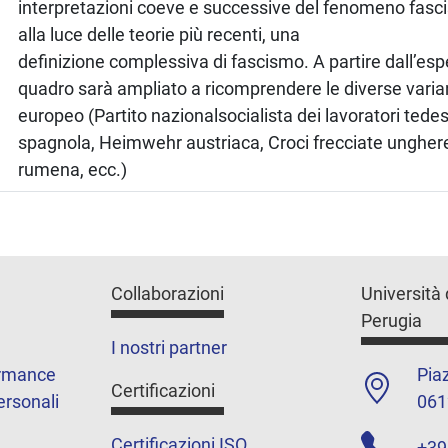
interpretazioni coeve e successive del fenomeno fascis
alla luce delle teorie più recenti, una
definizione complessiva di fascismo. A partire dall’esper
quadro sarà ampliato a ricomprendere le diverse varia
europeo (Partito nazionalsocialista dei lavoratori tede
spagnola, Heimwehr austriaca, Croci frecciate ungheres
rumena, ecc.)
Collaborazioni
Università 
Perugia
I nostri partner
ormance
Piaz
Certificazioni
ersonali
061
Certificazioni ISO
+39