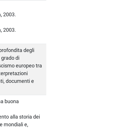
a, 2003.
a, 2003.
rofondita degli
 grado di
ascismo europeo tra
nterpretazioni
nti, documenti e
na buona
nto alla storia dei
e mondiali e,