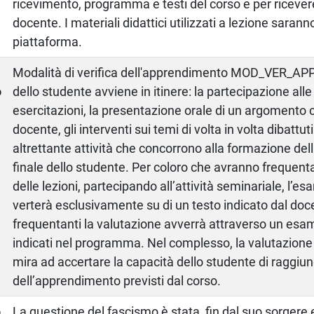
ricevimento, programma e testi del corso e per ricever
docente. I materiali didattici utilizzati a lezione saranno
piattaforma.
a
Modalità di verifica dell'apprendimento MOD_VER_APP
o
dello studente avviene in itinere: la partecipazione alle
esercitazioni, la presentazione orale di un argomento 
docente, gli interventi sui temi di volta in volta dibattu
altrettante attività che concorrono alla formazione del
finale dello studente. Per coloro che avranno frequent
delle lezioni, partecipando all’attività seminariale, l’es
verterà esclusivamente su di un testo indicato dal doce
frequentanti la valutazione avverrà attraverso un esam
indicati nel programma. Nel complesso, la valutazione (i
mira ad accertare la capacità dello studente di raggiung
dell’apprendimento previsti dal corso.
o
La questione del fascismo è stata, fin dal suo sorgere e 