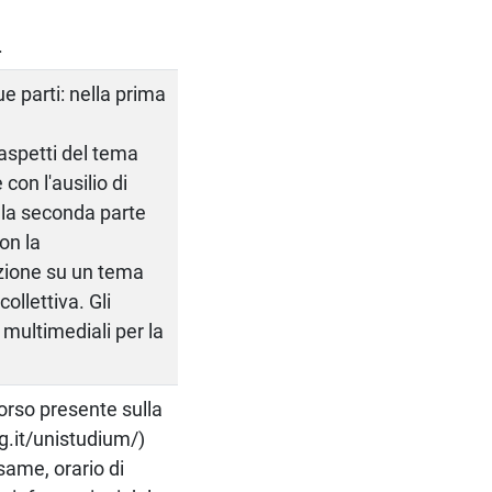
.
ue parti: nella prima
i aspetti del tema
con l'ausilio di
ella seconda parte
con la
azione su un tema
ollettiva. Gli
 multimediali per la
 corso presente sulla
g.it/unistudium/)
esame, orario di