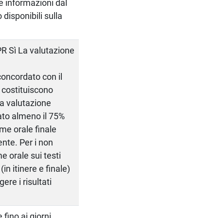
e informazioni dal
 disponibili sulla
R Sì La valutazione
concordato con il
ti costituiscono
la valutazione
ato almeno il 75%
ame orale finale
nte. Per i non
e orale sui testi
n itinere e finale)
ere i risultati
fino ai giorni