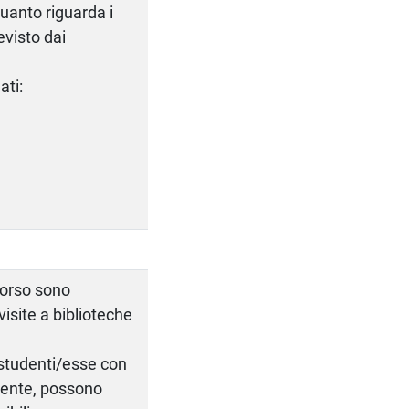
quanto riguarda i
evisto dai
ati:
 corso sono
visite a biblioteche
e studenti/esse con
ocente, possono