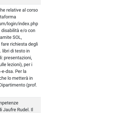
he relative al corso
attaforma
ium/login/index.php
 disabilità e/o con
ramite SOL,
fare richiesta degli
ibri di testo in
li: presentazioni,
le lezioni), per i
-e-dsa. Per la
 che lo metterà in
 Dipartimento (prof.
competenze
i Jaufre Rudel. Il