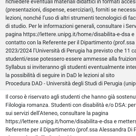
richiedere eventuali materiali didattici in formati access
(presentazioni, dispense, eserciziari), forniti se necessa
lezioni, nonché l’uso di altri strumenti tecnologici di fac
di studio. Per le informazioni generali, consultare i Serv
pagina https://lettere.unipg.it/home/disabilita-e-dsa e 
contatto con la Referente per il Dipartimento (prof.ssa A.
2023/2024 l’Università di Perugia ha previsto che 11 c
studenti/esse potessero essere ammesse alla fruizion
Syllabus si inviteranno gli studenti eventualmente inter
la possibilità di seguire in DaD le lezioni al sito
Procedura DAD - Università degli Studi di Perugia (unipg
Il corso è riservato agli studenti che hanno già sosten
Filologia romanza. Studenti con disabilità e/o DSA: pe
sui servizi dell’Ateneo, consultare la pagina
https://lettere.unipg.it/home/disabilita-e-dsa e metters
Referente per il Dipartimento (prof.ssa Alessandra Di Pi