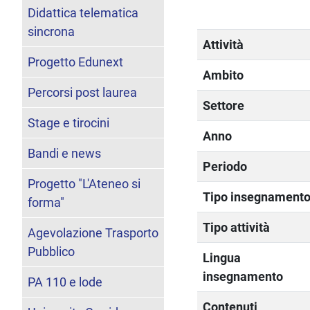
Didattica telematica
sincrona
Attività
Progetto Edunext
Ambito
Percorsi post laurea
Settore
Stage e tirocini
Anno
Bandi e news
Periodo
Progetto "L'Ateneo si
Tipo insegnament
forma"
Tipo attività
Agevolazione Trasporto
Pubblico
Lingua
insegnamento
PA 110 e lode
Contenuti