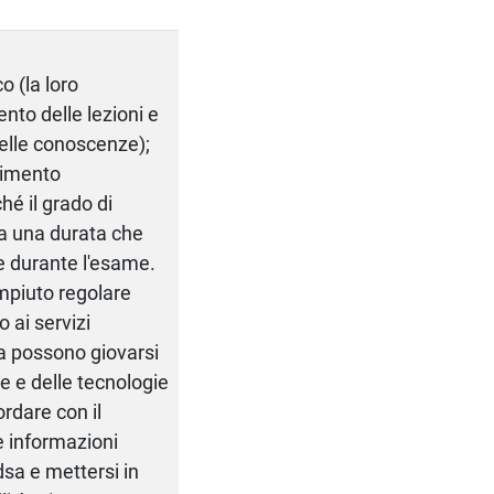
o (la loro
nto delle lezioni e
delle conoscenze);
ndimento
hé il grado di
ha una durata che
te durante l'esame.
mpiuto regolare
 ai servizi
ica possono giovarsi
e e delle tecnologie
ordare con il
e informazioni
dsa e mettersi in