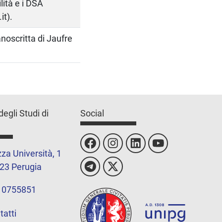
lità e i DSA
it).
anoscritta di Jaufre
degli Studi di
Social
za Università, 1
23 Perugia
 0755851
tatti