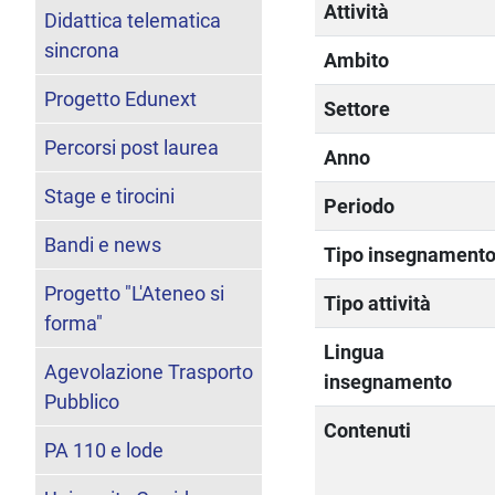
Attività
Didattica telematica
sincrona
Ambito
Progetto Edunext
Settore
Percorsi post laurea
Anno
Stage e tirocini
Periodo
Bandi e news
Tipo insegnament
Progetto "L'Ateneo si
Tipo attività
forma"
Lingua
Agevolazione Trasporto
insegnamento
Pubblico
Contenuti
PA 110 e lode