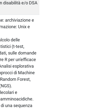
on disabilità e/o DSA
se: archiviazione e
ammazione: Unix e
lcolo delle
istici (t-test,
dati, sulle domande
e R per un'efficace
Analisi esplorativa
Approcci di Machine
i, Random Forest,
 (NGS).
lecolari e
e amminoacidiche.
no di una sequenza