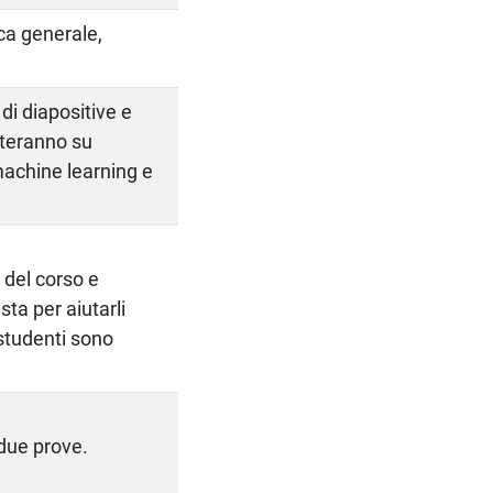
ca generale,
 di diapositive e
rteranno su
 machine learning e
 del corso e
ta per aiutarli
studenti sono
 due prove.