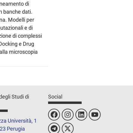
lineamento di
in banche dati.
ina. Modelli per
tazionali e di
izione di complessi
 Docking e Drug
 alla microscopia
degli Studi di
Social
za Università, 1
23 Perugia