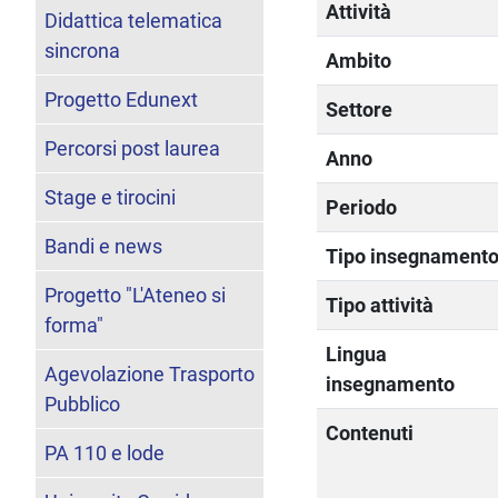
Attività
Didattica telematica
sincrona
Ambito
Progetto Edunext
Settore
Percorsi post laurea
Anno
Stage e tirocini
Periodo
Bandi e news
Tipo insegnament
Progetto "L'Ateneo si
Tipo attività
forma"
Lingua
Agevolazione Trasporto
insegnamento
Pubblico
Contenuti
PA 110 e lode