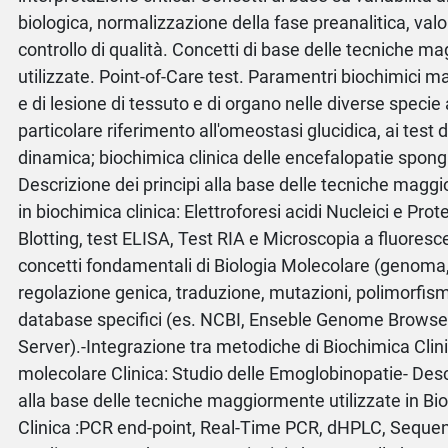
biologica, normalizzazione della fase preanalitica, valor
controllo di qualità. Concetti di base delle tecniche 
utilizzate. Point-of-Care test. Paramentri biochimici ma
e di lesione di tessuto e di organo nelle diverse specie
particolare riferimento all'omeostasi glucidica, ai test d
dinamica; biochimica clinica delle encefalopatie spongi
Descrizione dei principi alla base delle tecniche maggi
in biochimica clinica: Elettroforesi acidi Nucleici e Pro
Blotting, test ELISA, Test RIA e Microscopia a fluoresc
concetti fondamentali di Biologia Molecolare (genoma,
regolazione genica, traduzione, mutazioni, polimorfismi)
database specifici (es. NCBI, Enseble Genome Browse
Server).-Integrazione tra metodiche di Biochimica Clini
molecolare Clinica: Studio delle Emoglobinopatie- Descr
alla base delle tecniche maggiormente utilizzate in Bi
Clinica :PCR end-point, Real-Time PCR, dHPLC, Sequ