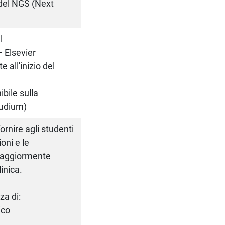
del NGS (Next
l
 Elsevier
 all'inizio del
ibile sulla
studium)
ornire agli studenti
oni e le
maggiormente
inica.
a di:
ico