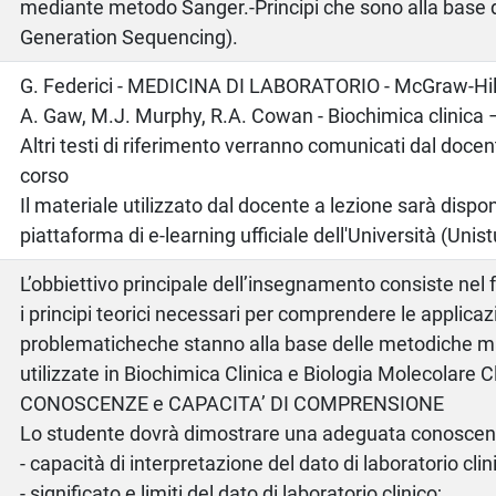
mediante metodo Sanger.-Principi che sono alla base 
Generation Sequencing).
o
G. Federici - MEDICINA DI LABORATORIO - McGraw-Hil
A. Gaw, M.J. Murphy, R.A. Cowan - Biochimica clinica –
Altri testi di riferimento verranno comunicati dal docente
corso
Il materiale utilizzato dal docente a lezione sarà dispon
piattaforma di e-learning ufficiale dell'Università (Uni
L’obbiettivo principale dell’insegnamento consiste nel f
i principi teorici necessari per comprendere le applicazi
problematicheche stanno alla base delle metodiche 
utilizzate in Biochimica Clinica e Biologia Molecolare Cl
CONOSCENZE e CAPACITA’ DI COMPRENSIONE
Lo studente dovrà dimostrare una adeguata conoscenz
- capacità di interpretazione del dato di laboratorio clin
- significato e limiti del dato di laboratorio clinico;