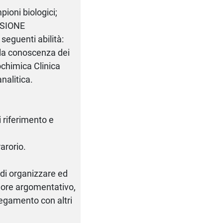
pioni biologici;
SIONE
 seguenti abilità:
o la conoscenza dei
iochimica Clinica
analitica.
 riferimento e
rarorio.
 di organizzare ed
gore argomentativo,
legamento con altri