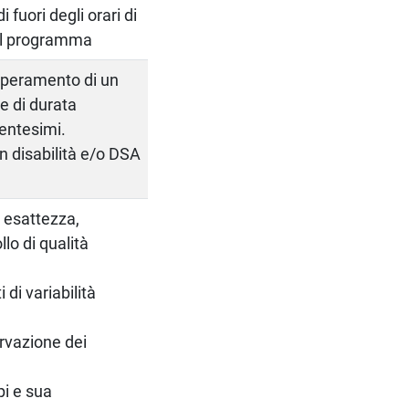
 fuori degli orari di
del programma
superamento di un
e di durata
rentesimi.
on disabilità e/o DSA
, esattezza,
llo di qualità
 di variabilità
ervazione dei
pi e sua