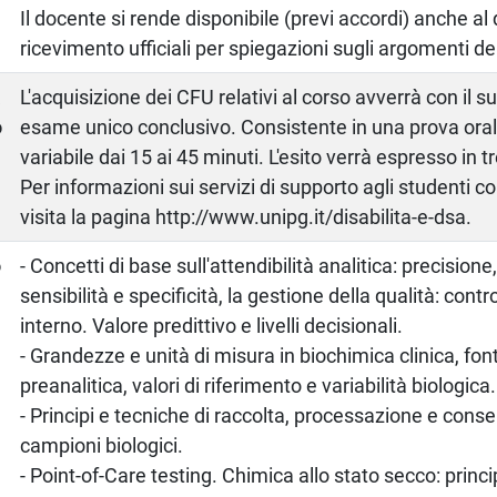
Il docente si rende disponibile (previ accordi) anche al di
ricevimento ufficiali per spiegazioni sugli argomenti 
a
L'acquisizione dei CFU relativi al corso avverrà con il 
o
esame unico conclusivo. Consistente in una prova oral
variabile dai 15 ai 45 minuti. L'esito verrà espresso in t
Per informazioni sui servizi di supporto agli studenti c
visita la pagina http://www.unipg.it/disabilita-e-dsa.
o
- Concetti di base sull'attendibilità analitica: precisione
sensibilità e specificità, la gestione della qualità: contro
interno. Valore predittivo e livelli decisionali.
- Grandezze e unità di misura in biochimica clinica, fonti
preanalitica, valori di riferimento e variabilità biologica.
- Principi e tecniche di raccolta, processazione e cons
campioni biologici.
- Point-of-Care testing. Chimica allo stato secco: princi