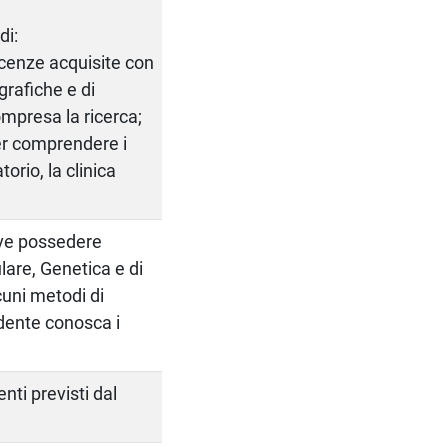
di:
scenze acquisite con
ografiche e di
mpresa la ricerca;
er comprendere i
orio, la clinica
eve possedere
lare, Genetica e di
cuni metodi di
udente conosca i
nti previsti dal