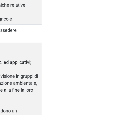
iche relative
gricole
possedere
ci ed applicativi;
ivisione in gruppi di
tazione ambientale,
 alla fine la loro
iedono un