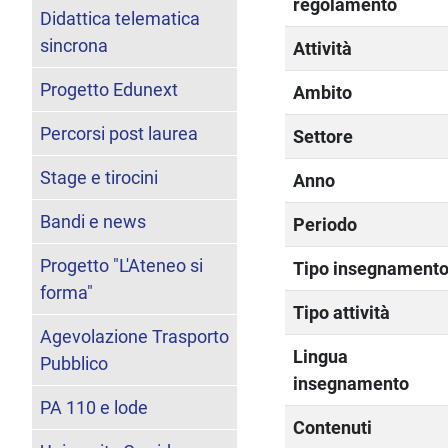
regolamento
Didattica telematica
sincrona
Attività
Progetto Edunext
Ambito
Percorsi post laurea
Settore
Stage e tirocini
Anno
Bandi e news
Periodo
Progetto "L'Ateneo si
Tipo insegnament
forma"
Tipo attività
Agevolazione Trasporto
Lingua
Pubblico
insegnamento
PA 110 e lode
Contenuti