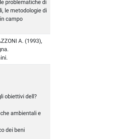
le problematiche di
i, le metodologie di
e in campo
ZZONI A. (1993),
gna.
ini.
 obiettivi dell?
iche ambientali e
co dei beni