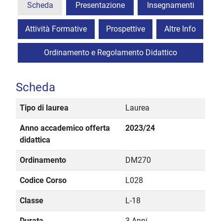
Scheda
Presentazione
Insegnamenti
Attività Formative
Prospettive
Altre Info
Ordinamento e Regolamento Didattico
Scheda
Tipo di laurea
Laurea
Anno accademico offerta
2023/24
didattica
Ordinamento
DM270
Codice Corso
L028
Classe
L-18
Durata
3 Anni