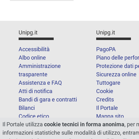
Unipg.it
Unipg.it
Accessibilità
PagoPA
Albo online
Piano delle perf
Amministrazione
Protezione dati p
trasparente
Sicurezza online
Assistenza e FAQ
Tuttogare
Atti di notifica
Cookie
Bandi di gara e contratti
Credits
Bilanci
Il Portale
Codice etico
Mappa sito
Il Portale utilizza
cookie tecnici in forma anonima
, per 
FOIA
Statistiche
informazioni statistiche sulle modalità di utilizzo, entr
Note legali
Dichiarazione di