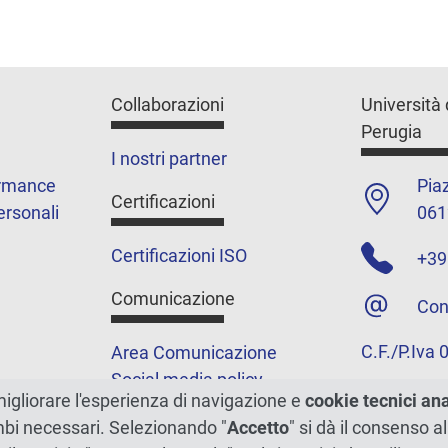
Collaborazioni
Università 
Perugia
I nostri partner
ormance
Piaz
Certificazioni
ersonali
061
Certificazioni ISO
+39
Comunicazione
Con
C.F./P.Iva
Area Comunicazione
Social media policy
migliorare l'esperienza di navigazione e
cookie tecnici an
Podcast
ambi necessari. Selezionando "
Accetto
" si dà il consenso al
Merchandising e shop