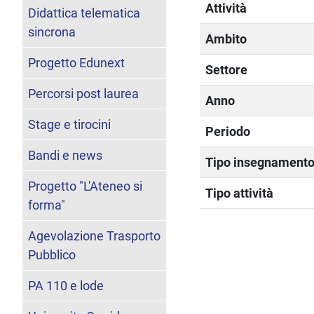
Attività
Didattica telematica
sincrona
Ambito
Progetto Edunext
Settore
Percorsi post laurea
Anno
Stage e tirocini
Periodo
Bandi e news
Tipo insegnament
Progetto "L'Ateneo si
Tipo attività
forma"
Agevolazione Trasporto
Pubblico
PA 110 e lode