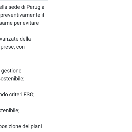
della sede di Perugia
 preventivamente il
same per evitare
avanzate della
mprese, con
a gestione
ostenibile;
ndo criteri ESG;
tenibile;
sposizione dei piani