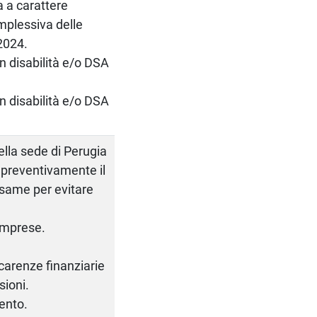
a a carattere
omplessiva delle
2024.
on disabilità e/o DSA
on disabilità e/o DSA
della sede di Perugia
 preventivamente il
same per evitare
 imprese.
carenze finanziarie
sioni.
mento.