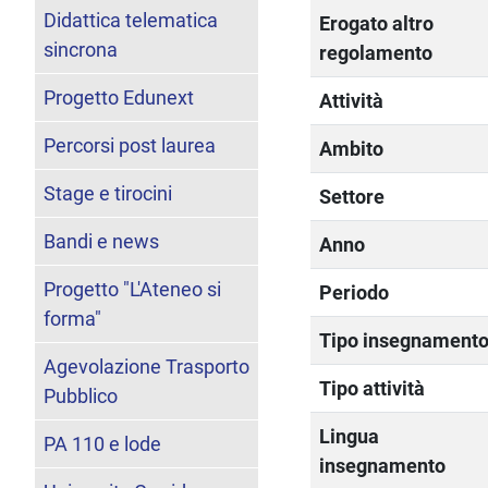
Didattica telematica
Erogato altro
sincrona
regolamento
Progetto Edunext
Attività
Percorsi post laurea
Ambito
Stage e tirocini
Settore
Bandi e news
Anno
Progetto "L'Ateneo si
Periodo
forma"
Tipo insegnament
Agevolazione Trasporto
Tipo attività
Pubblico
Lingua
PA 110 e lode
insegnamento