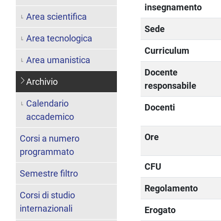
insegnamento
Area scientifica
Sede
Area tecnologica
Curriculum
Area umanistica
Docente
Archivio
responsabile
Calendario
Docenti
accademico
Ore
Corsi a numero
programmato
CFU
Semestre filtro
Regolamento
Corsi di studio
internazionali
Erogato