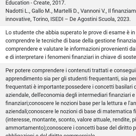
Education - Create, 2017.
Nadotti L., Gallo M., Martelli D., Vannoni V., Il finanzia
innovative, Torino, ISEDI – De Agostini Scuola, 2023.
Lo studente che abbia superato le prove di esame è in
comprendre le tecniche di base della gestione finanziar
comprendere e valutare le informazioni provenienti dai
e di interpretare i fenomeni finanziari in chiave di soste
Per potere comprendere i contenuti trattati e conseguire
apprendimento sia per gli studenti frequentanti, sia per
frequentati è importante:possedere i concetti basilari
aziendale, dell'economia degli intermediari finanziari e
finanziari;conoscere le nozioni base per la lettura e l'ana
aziendali;conoscere le nozioni di base di matematica f
(interesse, montante, sconto, valore attuale, rendite, pi
ammortamento);conoscere i concetti base del diritto pr
obbligazioni e del diritto commerciale.