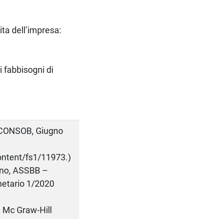
ita dell’impresa:
i fabbisogni di
, CONSOB, Giugno
ontent/fs1/11973.)
lano, ASSBB –
netario 1/2020
, Mc Graw-Hill