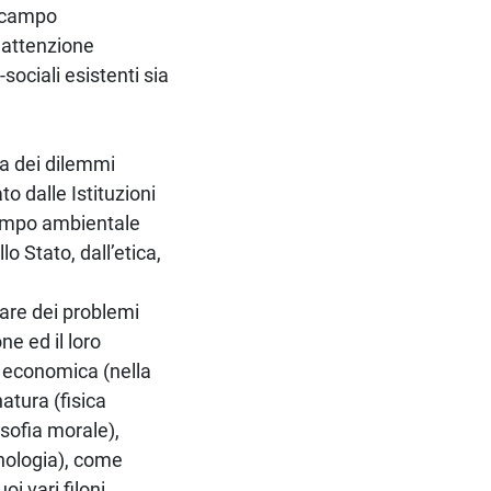
l campo
’attenzione
ociali esistenti sia
sta dei dilemmi
o dalle Istituzioni
 campo ambientale
llo Stato, dall’etica,
nare dei problemi
ne ed il loro
a economica (nella
atura (fisica
sofia morale),
tnologia), come
i vari filoni