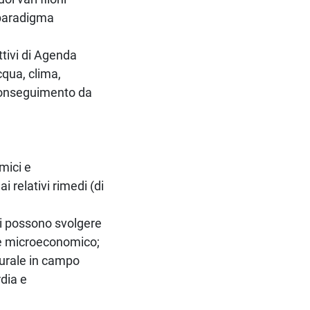
 paradigma
ttivi di Agenda
cqua, clima,
ro conseguimento da
mici e
relativi rimedi (di
oni possono svolgere
he microeconomico;
turale in campo
dia e