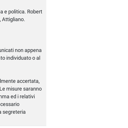
a e politica. Robert
 Attigliano.
municati non appena
to individuato o al
malmente accertata,
 Le misure saranno
ma ed i relativi
necessario
a segreteria