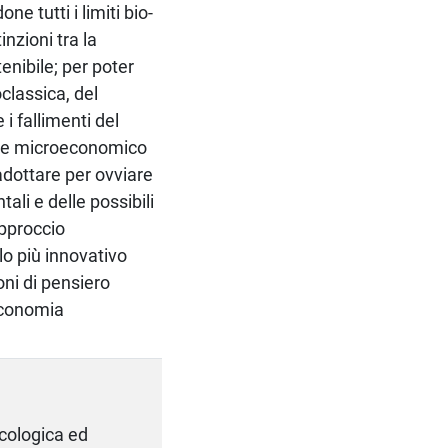
ne tutti i limiti bio-
inzioni tra la
tenibile; per poter
classica, del
i fallimenti del
o e microeconomico
adottare per ovviare
tali e delle possibili
approccio
lo più innovativo
oni di pensiero
’economia
Ecologica ed