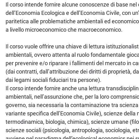
Il corso intende fornire alcune conoscenze di base ne
dell’Economia Ecologica e dell’Economia Civile, con un
paritetica alle problematiche ambientali ed economico-s
a livello microeconomico che macroeconomico.
Il corso vuole offrire una chiave di lettura istituzionali
ambientali, ovvero attenta al ruolo fondamentale giocat
per prevenire e/o riparare i fallimenti del mercato in
(dai contratti, dall’attribuzione dei diritti di proprietà, da
dai legami sociali fiduciari tra persone).
Il corso intende fornire anche una lettura transdiscipli
ambientali, nell’assunzione che, per la loro comprensio
governo, sia necessaria la contaminazione tra scienz
variante specifica dell’Economia Civile), scienze della n
termodinamica, biologia, chimica), scienze umane (filo
scienze sociali (psicologia, antropologia, sociologia, e
avviene nel paradigma dell’ecological economics nei suo