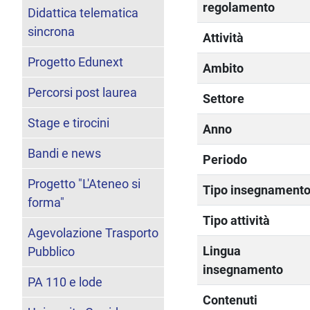
regolamento
Didattica telematica
sincrona
Attività
Progetto Edunext
Ambito
Percorsi post laurea
Settore
Stage e tirocini
Anno
Bandi e news
Periodo
Progetto "L'Ateneo si
Tipo insegnament
forma"
Tipo attività
Agevolazione Trasporto
Lingua
Pubblico
insegnamento
PA 110 e lode
Contenuti