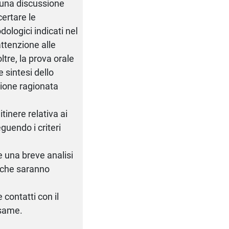
 una discussione
certare le
ologici indicati nel
attenzione alle
ltre, la prova orale
 sintesi dello
zione ragionata
itinere relativa ai
guendo i criteri
re una breve analisi
i che saranno
contatti con il
esame.