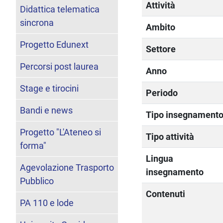
Attività
Didattica telematica
sincrona
Ambito
Progetto Edunext
Settore
Percorsi post laurea
Anno
Stage e tirocini
Periodo
Bandi e news
Tipo insegnament
Progetto "L'Ateneo si
Tipo attività
forma"
Lingua
Agevolazione Trasporto
insegnamento
Pubblico
Contenuti
PA 110 e lode