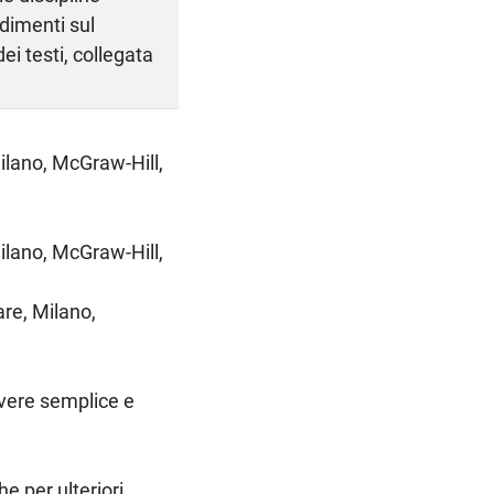
ndimenti sul
ei testi, collegata
lano, McGraw-Hill,
lano, McGraw-Hill,
e, Milano,
ivere semplice e
he per ulteriori