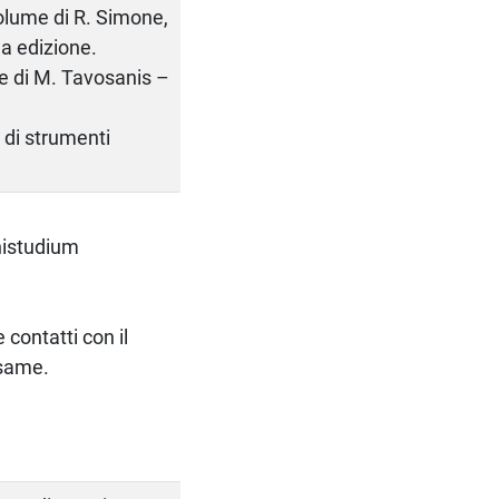
volume di R. Simone,
1a edizione.
ume di M. Tavosanis –
o di strumenti
nistudium
contatti con il
esame.