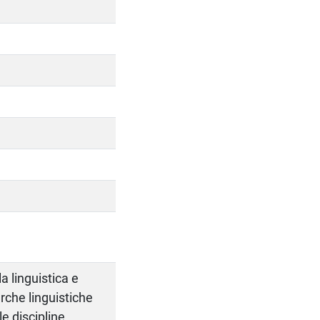
a linguistica e
cerche linguistiche
e discipline