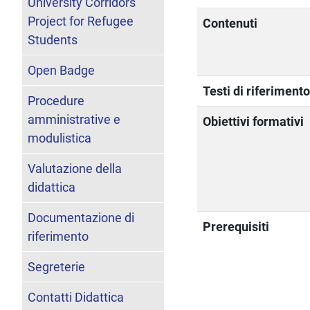
University Corridors
Project for Refugee
Contenuti
Students
Open Badge
Testi di riferiment
Procedure
amministrative e
Obiettivi formativi
modulistica
Valutazione della
didattica
Documentazione di
Prerequisiti
riferimento
Segreterie
Contatti Didattica