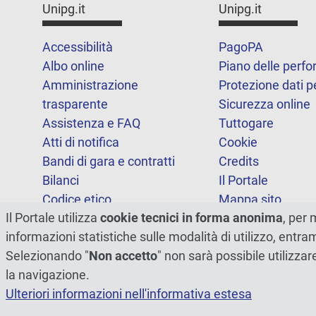
Unipg.it
Unipg.it
Accessibilità
PagoPA
Albo online
Piano delle perf
Amministrazione
Protezione dati p
trasparente
Sicurezza online
Assistenza e FAQ
Tuttogare
Atti di notifica
Cookie
Bandi di gara e contratti
Credits
Bilanci
Il Portale
Codice etico
Mappa sito
Il Portale utilizza
cookie tecnici in forma anonima
, per 
FOIA
Statistiche
informazioni statistiche sulle modalità di utilizzo, entr
Note legali
Dichiarazione di
Selezionando "
Non accetto
" non sarà possibile utilizzar
accessibilità
la navigazione.
Ulteriori informazioni nell'informativa estesa