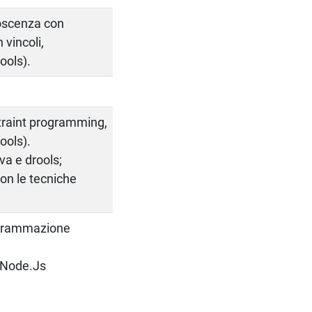
noscenza con
vincoli,
ools).
straint programming,
ools).
va e drools;
con le tecniche
rogrammazione
e Node.Js