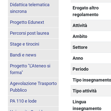
Didattica telematica
Erogato altro
sincrona
regolamento
Progetto Edunext
Attività
Percorsi post laurea
Ambito
Stage e tirocini
Settore
Bandi e news
Anno
Progetto "L'Ateneo si
Periodo
forma"
Tipo insegnament
Agevolazione Trasporto
Pubblico
Tipo attività
PA 110 e lode
Lingua
insegnamento