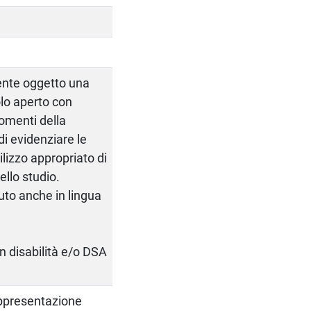
ente oggetto una
olo aperto con
gomenti della
i evidenziare le
ilizzo appropriato di
llo studio.
uto anche in lingua
on disabilità e/o DSA
appresentazione