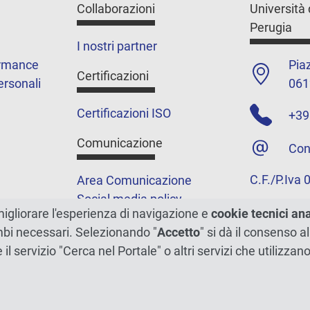
Collaborazioni
Università 
Perugia
I nostri partner
ormance
Piaz
Certificazioni
ersonali
061
Certificazioni ISO
+39
Comunicazione
Con
C.F./P.Iva
Area Comunicazione
Social media policy
migliorare l'esperienza di navigazione e
cookie tecnici an
Podcast
ambi necessari. Selezionando "
Accetto
" si dà il consenso al
Merchandising e shop
e il servizio "Cerca nel Portale" o altri servizi che utilizz
5xmille