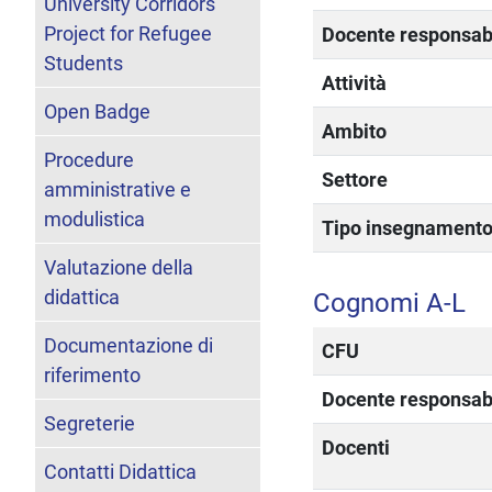
University Corridors
Project for Refugee
Docente responsab
Students
Attività
Open Badge
Ambito
Procedure
Settore
amministrative e
modulistica
Tipo insegnament
Valutazione della
didattica
Cognomi A-L
Documentazione di
CFU
riferimento
Docente responsab
Segreterie
Docenti
Contatti Didattica