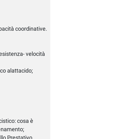
pacità coordinative.
esistenza- velocità
co alattacido;
istico: cosa è
lenamento;
llo Prestativo