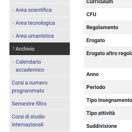
Curriculum
Area scientifica
CFU
Area tecnologica
Regolamento
Area umanistica
Erogato
Archivio
Erogato altro rego
Calendario
accademico
Anno
Corsi a numero
Periodo
programmato
Tipo insegnament
Semestre filtro
Tipo attività
Corsi di studio
internazionali
Suddivisione