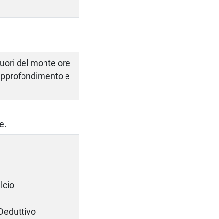
 fuori del monte ore
i approfondimento e
e.
lcio
Deduttivo