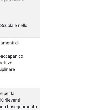
.
 Scuola e nello
damenti di
Spaccapanico
pettive
iplinare
e per la
ù rilevanti
cano l'insegnamento