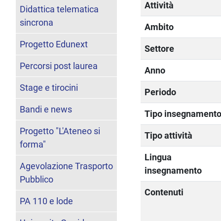
Attività
Didattica telematica
sincrona
Ambito
Progetto Edunext
Settore
Percorsi post laurea
Anno
Stage e tirocini
Periodo
Bandi e news
Tipo insegnament
Progetto "L'Ateneo si
Tipo attività
forma"
Lingua
Agevolazione Trasporto
insegnamento
Pubblico
Contenuti
PA 110 e lode