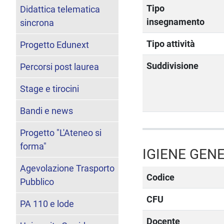
Tipo
Didattica telematica
insegnamento
sincrona
Tipo attività
Progetto Edunext
Suddivisione
Percorsi post laurea
Stage e tirocini
Bandi e news
Progetto "L'Ateneo si
forma"
IGIENE GEN
Agevolazione Trasporto
Codice
Pubblico
CFU
PA 110 e lode
Docente