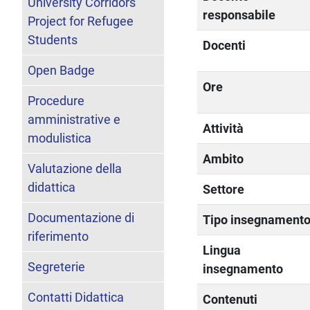
University Corridors
responsabile
Project for Refugee
Students
Docenti
Open Badge
Ore
Procedure
amministrative e
Attività
modulistica
Ambito
Valutazione della
didattica
Settore
Documentazione di
Tipo insegnament
riferimento
Lingua
Segreterie
insegnamento
Contatti Didattica
Contenuti