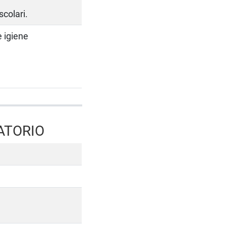
scolari.
e igiene
ATORIO