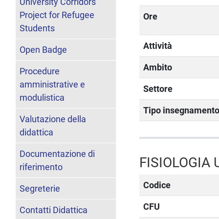
University Corridors
Project for Refugee
Ore
Students
Attività
Open Badge
Ambito
Procedure
amministrative e
Settore
modulistica
Tipo insegnament
Valutazione della
didattica
Documentazione di
FISIOLOGIA
riferimento
Codice
Segreterie
CFU
Contatti Didattica