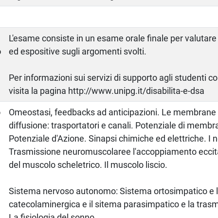
a
L'esame consiste in un esame orale finale per valutare 
o
ed espositive sugli argomenti svolti.
Per informazioni sui servizi di supporto agli studenti c
visita la pagina http://www.unipg.it/disabilita-e-dsa
o
Omeostasi, feedbacks ad anticipazioni. Le membrane b
diffusione: trasportatori e canali. Potenziale di membra
Potenziale d'Azione. Sinapsi chimiche ed elettriche. I 
Trasmissione neuromuscolaree l'accoppiamento eccit
del muscolo scheletrico. Il muscolo liscio.
Sistema nervoso autonomo: Sistema ortosimpatico e l
catecolaminergica e il sitema parasimpatico e la trasm
La fisiologia del sonno.