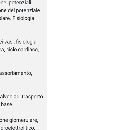
one, potenziali
ione del potenziale
are. Fisiologia
 vasi, fisiologia
a, ciclo cardiaco,
e assorbimento,
alveolari, trasporto
o base.
zione glomerulare,
droelettrolitico,