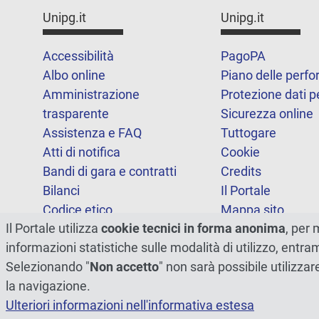
Unipg.it
Unipg.it
Accessibilità
PagoPA
Albo online
Piano delle perf
Amministrazione
Protezione dati p
trasparente
Sicurezza online
Assistenza e FAQ
Tuttogare
Atti di notifica
Cookie
Bandi di gara e contratti
Credits
Bilanci
Il Portale
Codice etico
Mappa sito
Il Portale utilizza
cookie tecnici in forma anonima
, per 
FOIA
Statistiche
informazioni statistiche sulle modalità di utilizzo, entr
Note legali
Dichiarazione di
Selezionando "
Non accetto
" non sarà possibile utilizzar
accessibilità
la navigazione.
Ulteriori informazioni nell'informativa estesa