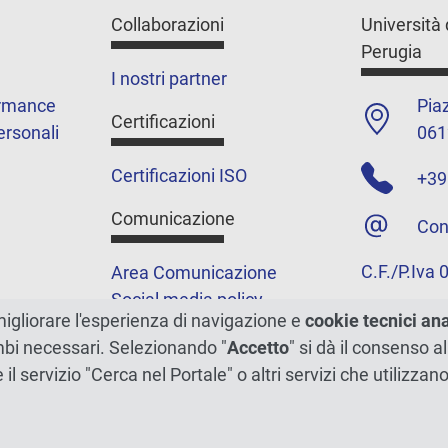
Collaborazioni
Università 
Perugia
I nostri partner
ormance
Piaz
Certificazioni
ersonali
061
Certificazioni ISO
+39
Comunicazione
Con
C.F./P.Iva
Area Comunicazione
Social media policy
migliorare l'esperienza di navigazione e
cookie tecnici an
Podcast
ambi necessari. Selezionando "
Accetto
" si dà il consenso al
Merchandising e shop
e il servizio "Cerca nel Portale" o altri servizi che utilizz
5xmille