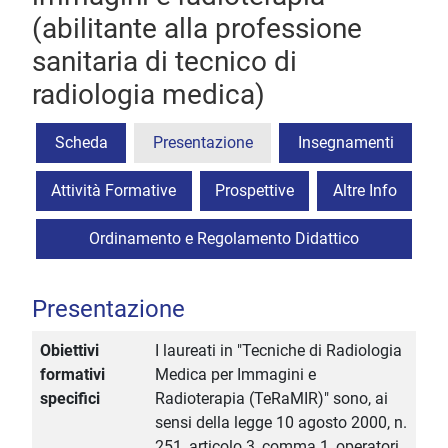
(abilitante alla professione
sanitaria di tecnico di
radiologia medica)
Scheda
Presentazione
Insegnamenti
Attività Formative
Prospettive
Altre Info
Ordinamento e Regolamento Didattico
Presentazione
Obiettivi
I laureati in "Tecniche di Radiologia
formativi
Medica per Immagini e
specifici
Radioterapia (TeRaMIR)" sono, ai
sensi della legge 10 agosto 2000, n.
251, articolo 3, comma 1, operatori