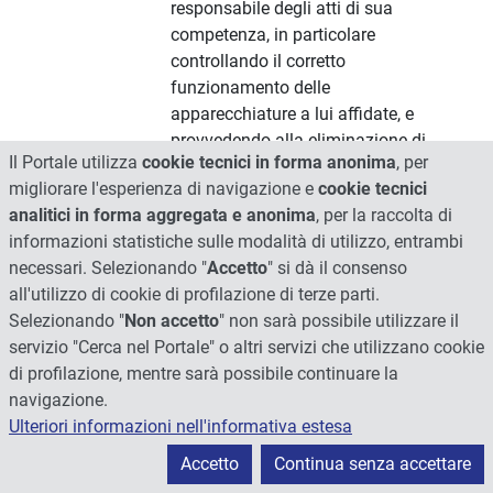
responsabile degli atti di sua
competenza, in particolare
controllando il corretto
funzionamento delle
apparecchiature a lui affidate, e
provvedendo alla eliminazione di
Il Portale utilizza
cookie tecnici in forma anonima
, per
inconvenienti di modesta entità,
migliorare l'esperienza di navigazione e
cookie tecnici
attuando programmi di verifica e
analitici in forma aggregata e anonima
, per la raccolta di
controllo a garanzia della qualità
informazioni statistiche sulle modalità di utilizzo, entrambi
secondo indicatori e standard
necessari. Selezionando "
Accetto
" si dà il consenso
predefiniti; concorrere direttamente
all'utilizzo di cookie di profilazione di terze parti.
all'aggiornamento relativo al
Selezionando "
Non accetto
" non sarà possibile utilizzare il
proprio profilo professionale e alla
servizio "Cerca nel Portale" o altri servizi che utilizzano cookie
ricerca; avere sviluppato,
di profilazione, mentre sarà possibile continuare la
nell'organizzazione del piano di
navigazione.
studi, esperienze personali
Ulteriori informazioni nell'informativa estesa
scientifiche culturali e pratiche
attinenti alla professione di
Accetto
Continua senza accettare
Laureato in Tecniche di Radiologia