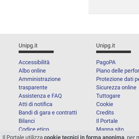
Unipg.it
Unipg.it
Accessibilità
PagoPA
Albo online
Piano delle perf
Amministrazione
Protezione dati p
trasparente
Sicurezza online
Assistenza e FAQ
Tuttogare
Atti di notifica
Cookie
Bandi di gara e contratti
Credits
Bilanci
Il Portale
Codice etico
Mappa sito
Il Portale utilizza
cookie tecnici in forma anonima
, per 
FOIA
Statistiche