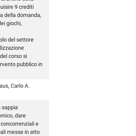
sire 9 crediti
oria della domanda,
ei giochi,
i
lo del settore
ilizzazione
del corso si
rvento pubblico in
us, Carlo A.
a sappia
omico, dare
concorrenziali e
cali messe in atto