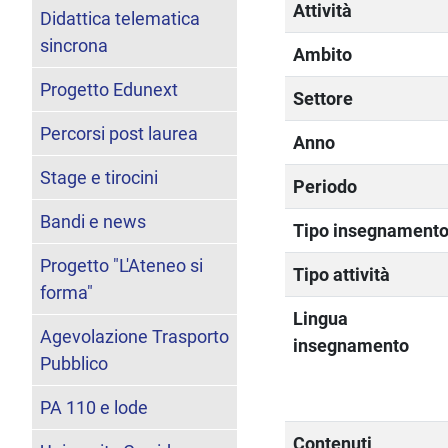
Attività
Didattica telematica
sincrona
Ambito
Progetto Edunext
Settore
Percorsi post laurea
Anno
Stage e tirocini
Periodo
Bandi e news
Tipo insegnament
Progetto "L'Ateneo si
Tipo attività
forma"
Lingua
Agevolazione Trasporto
insegnamento
Pubblico
PA 110 e lode
Contenuti