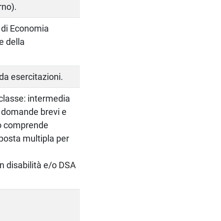
rno).
so di Economia
e della
 da esercitazioni.
 classe: intermedia
in domande brevi e
to comprende
posta multipla per
on disabilità e/o DSA