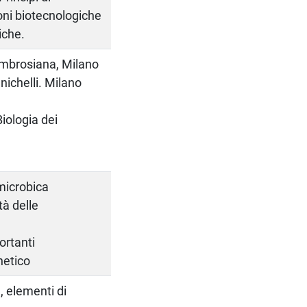
oni biotecnologiche
iche.
. Ambrosiana, Milano
anichelli. Milano
ologia dei
 microbica
tà delle
ortanti
netico
, elementi di