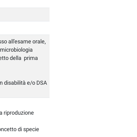
so all'esame orale,
microbiologia
etto della prima
a
on disabilità e/o DSA
La riproduzione
concetto di specie