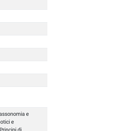
 tassonomia e
otici e
rincipi di