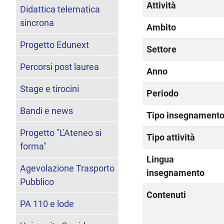
Attività
Didattica telematica
sincrona
Ambito
Progetto Edunext
Settore
Percorsi post laurea
Anno
Stage e tirocini
Periodo
Bandi e news
Tipo insegnament
Progetto "L'Ateneo si
Tipo attività
forma"
Lingua
Agevolazione Trasporto
insegnamento
Pubblico
Contenuti
PA 110 e lode