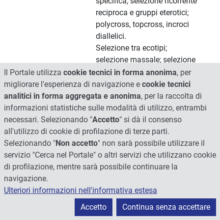
specifica; selezione ricorrente
reciproca e gruppi eterotici;
polycross, topcross, incroci
diallelici.
Selezione tra ecotipi;
selezione massale; selezione
ricorrente semplice; selezione
Il Portale utilizza
cookie tecnici in forma anonima
, per
fenotipica; costituzioni di
migliorare l'esperienza di navigazione e
cookie tecnici
varietà sintetiche; ibridi a
analitici in forma aggregata e anonima
, per la raccolta di
quattro vie, tre vie, due vie
informazioni statistiche sulle modalità di utilizzo, entrambi
modificati; uso della
necessari. Selezionando "
Accetto
" si dà il consenso
mschiosterilità nella
all'utilizzo di cookie di profilazione di terze parti.
produzione di ibridi; reincrocio
Selezionando "
Non accetto
" non sarà possibile utilizzare il
per il trasferimento di un allele
servizio "Cerca nel Portale" o altri servizi che utilizzano cookie
dominante o di un allele
di profilazione, mentre sarà possibile continuare la
recessivo.
navigazione.
La genetica avanzata e
Ulteriori informazioni nell'informativa estesa
l'agricoltura: OGM e editing
Accetto
Continua senza accettare
genomico.