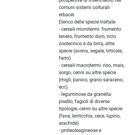
prospettive di inserimento nei
comuni sistemi colturali
erbacei.
Elenco delle specie trattate
- cereali microtermi: frumento
tenero, frumento duro, orzo
zootecnico e da birra, altre
specie (avena, segale, triticale,
farro)
- cereali macrotermi: riso, mais,
sorgo, cenni su altre specie
(migli, panico, grano saraceno,
ecc)
- leguminose da granella:
pisello, fagioli di diverse
tipologie, cenni su altre specie
(fava, lenticchia, cece, lupino,
arachide)
- proteoleagineose e