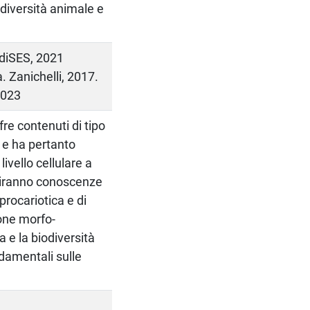
iodiversità animale e
 EdiSES, 2021
a. Zanichelli, 2017.
2023
re contenuti di tipo
, e ha pertanto
 livello cellulare a
isiranno conoscenze
procariotica e di
ione morfo-
a e la biodiversità
ndamentali sulle