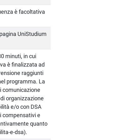
quenza è facoltativa
la pagina UniStudium
0 minuti, in cui
a è finalizzata ad
prensione raggiunti
i nel programma. La
 di comunicazione
a di organizzazione
bilità e/o con DSA
ti compensativi e
ventivamente quanto
lita-e-dsa).