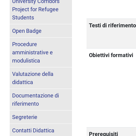
University Corridors
Project for Refugee
Students
Testi di riferiment
Open Badge
Procedure
amministrative e
Obiettivi formativi
modulistica
Valutazione della
didattica
Documentazione di
riferimento
Segreterie
Contatti Didattica
Prerequisiti