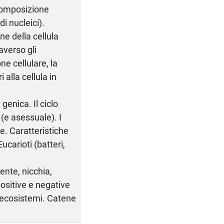
 Composizione
di nucleici).
ne della cellula
averso gli
ne cellulare, la
i alla cellula in
 genica. Il ciclo
 (e asessuale). I
ne. Caratteristiche
Eucarioti (batteri,
ente, nicchia,
positive e negative
i ecosistemi. Catene