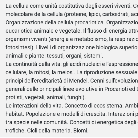
o
La cellula come unità costitutiva degli esseri viventi.
molecolare della cellula (proteine, lipidi, carboidrati, aci
Organizzazione della cellula procariotica. Organizzazio
eucariotica animale e vegetale. Il flusso di energia attr
organismi viventi (energia e metabolismo, la respirazio
fotosintesi). I livelli di organizzazione biologica superior
animali e piante: tessuti, organi, sistemi.
La continuità della vita: gli acidi nucleici e l’espressione
cellulare, la mitosi, la meiosi. La riproduzione sessuale
principi dell’ereditarietà di Mendel. Cenni sull'evoluzio
generali delle principali linee evolutive in Procarioti ed 
protisti, vegetali, animali, funghi).
Le interazioni della vita. Concetto di ecosistema. Ambi
habitat. Popolazione e modelli di crescita. Interazioni 
tra specie nelle comunità. Concetti di energetica degl
trofiche. Cicli della materia. Biomi.