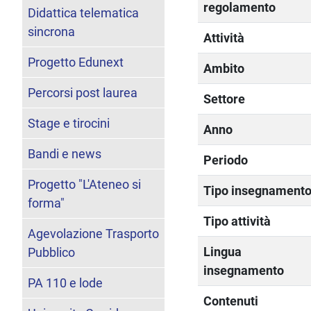
regolamento
Didattica telematica
sincrona
Attività
Progetto Edunext
Ambito
Percorsi post laurea
Settore
Stage e tirocini
Anno
Bandi e news
Periodo
Progetto "L'Ateneo si
Tipo insegnament
forma"
Tipo attività
Agevolazione Trasporto
Lingua
Pubblico
insegnamento
PA 110 e lode
Contenuti