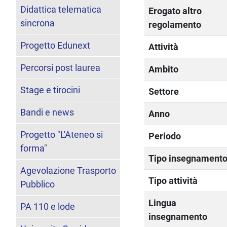
Didattica telematica
Erogato altro
sincrona
regolamento
Progetto Edunext
Attività
Percorsi post laurea
Ambito
Stage e tirocini
Settore
Bandi e news
Anno
Progetto "L'Ateneo si
Periodo
forma"
Tipo insegnament
Agevolazione Trasporto
Tipo attività
Pubblico
Lingua
PA 110 e lode
insegnamento