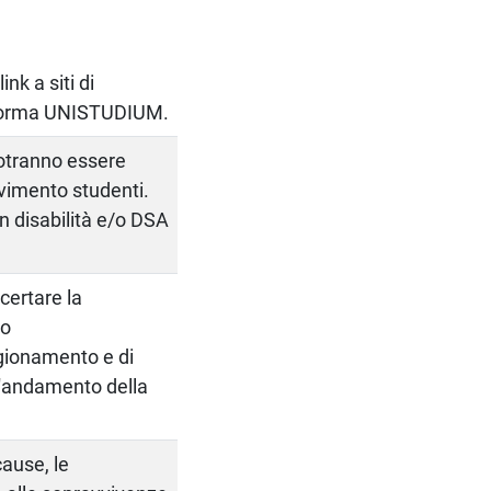
ink a siti di
ttaforma UNISTUDIUM.
 potranno essere
cevimento studenti.
on disabilità e/o DSA
certare la
to
agionamento e di
l'andamento della
cause, le