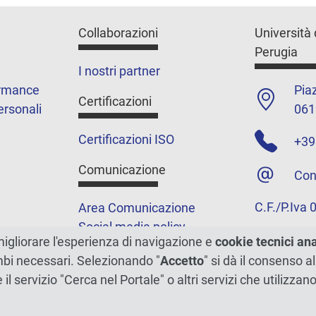
Collaborazioni
Università 
Perugia
I nostri partner
ormance
Piaz
Certificazioni
ersonali
061
Certificazioni ISO
+39
Comunicazione
Con
C.F./P.Iva
Area Comunicazione
Social media policy
migliorare l'esperienza di navigazione e
cookie tecnici an
Podcast
ambi necessari. Selezionando "
Accetto
" si dà il consenso al
Merchandising e shop
e il servizio "Cerca nel Portale" o altri servizi che utilizz
5xmille