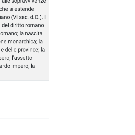
 e alle sopravvivenze
che si estende
ano (VI sec. d.C.). I
e del diritto romano
o romano; la nascita
zione monarchica; la
e delle province; la
ero; l’assetto
tardo impero; la