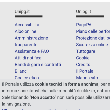
Unipg.it
Unipg.it
Accessibilità
PagoPA
Albo online
Piano delle perf
Amministrazione
Protezione dati p
trasparente
Sicurezza online
Assistenza e FAQ
Tuttogare
Atti di notifica
Cookie
Bandi di gara e contratti
Credits
Bilanci
Il Portale
Codice etico
Mappa sito
Il Portale utilizza
cookie tecnici in forma anonima
, per 
FOIA
Statistiche
informazioni statistiche sulle modalità di utilizzo, entr
Note legali
Dichiarazione di
Selezionando "
Non accetto
" non sarà possibile utilizzar
accessibilità
la navigazione.