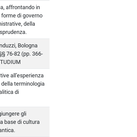
a, affrontando in
e forme di governo
istrative, della
risprudenza.
Monduzzi, Bologna
§§ 76-82 (pp. 366-
NISTUDIUM
tive all’esperienza
 della terminologia
litica di
giungere gli
a base di cultura
antica.