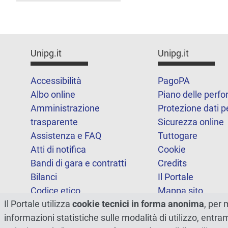
Unipg.it
Unipg.it
Accessibilità
PagoPA
Albo online
Piano delle perf
Amministrazione
Protezione dati p
trasparente
Sicurezza online
Assistenza e FAQ
Tuttogare
Atti di notifica
Cookie
Bandi di gara e contratti
Credits
Bilanci
Il Portale
Codice etico
Mappa sito
Il Portale utilizza
cookie tecnici in forma anonima
, per 
FOIA
Statistiche
informazioni statistiche sulle modalità di utilizzo, entr
Note legali
Dichiarazione di