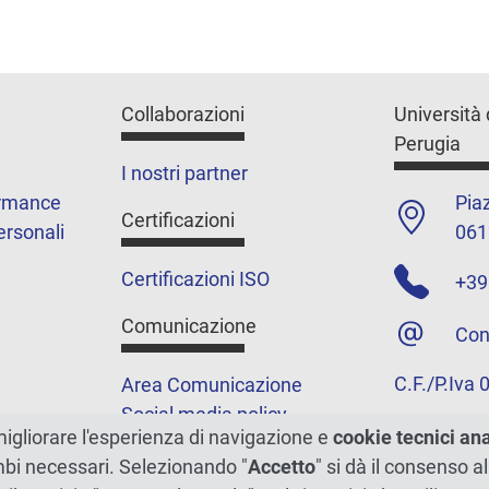
Collaborazioni
Università 
Perugia
I nostri partner
ormance
Piaz
Certificazioni
ersonali
061
Certificazioni ISO
+39
Comunicazione
Con
C.F./P.Iva
Area Comunicazione
Social media policy
migliorare l'esperienza di navigazione e
cookie tecnici an
Podcast
ambi necessari. Selezionando "
Accetto
" si dà il consenso al
Merchandising e shop