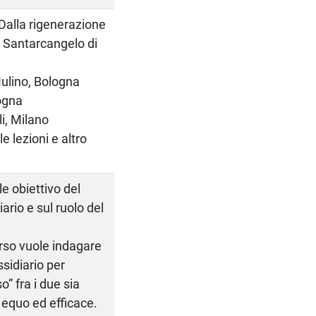
 Dalla rigenerazione
, Santarcangelo di
 Mulino, Bologna
logna
li, Milano
e lezioni e altro
le obiettivo del
ario e sul ruolo del
corso vuole indagare
ssidiario per
o” fra i due sia
 equo ed efficace.