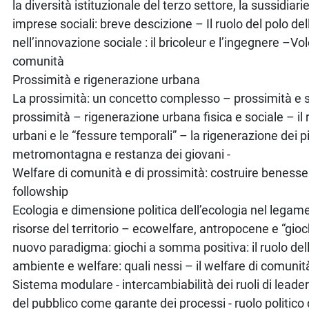
la diversità istituzionale del terzo settore, la sussidiari
imprese sociali: breve descizione – Il ruolo del polo de
nell’innovazione sociale : il bricoleur e l’ingegnere –Vol
comunità
Prossimità e rigenerazione urbana
La prossimità: un concetto complesso – prossimità e ser
prossimità – rigenerazione urbana fisica e sociale – il 
urbani e le “fessure temporali” – la rigenerazione dei p
metromontagna e restanza dei giovani -
Welfare di comunità e di prossimità: costruire benesse
followship
Ecologia e dimensione politica dell’ecologia nel legame
risorse del territorio – ecowelfare, antropocene e “gio
nuovo paradigma: giochi a somma positiva: il ruolo del
ambiente e welfare: quali nessi – il welfare di comunit
Sistema modulare - intercambiabilità dei ruoli di leader
del pubblico come garante dei processi - ruolo politico 