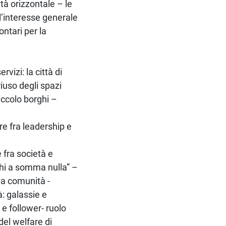
età orizzontale – le
ll’interesse generale
ontari per la
vizi: la città di
riuso degli spazi
iccolo borghi –
re fra leadership e
 fra società e
chi a somma nulla” –
la comunità -
à: galassie e
 e follower- ruolo
del welfare di