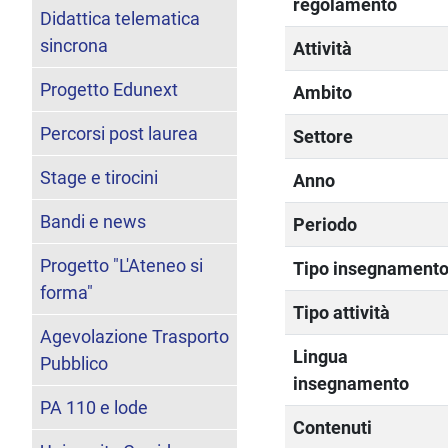
regolamento
Didattica telematica
sincrona
Attività
Progetto Edunext
Ambito
Percorsi post laurea
Settore
Stage e tirocini
Anno
Bandi e news
Periodo
Progetto "L'Ateneo si
Tipo insegnament
forma"
Tipo attività
Agevolazione Trasporto
Lingua
Pubblico
insegnamento
PA 110 e lode
Contenuti