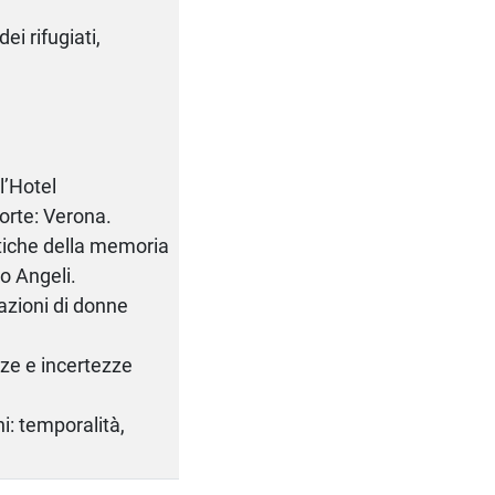
ei rifugiati,
ll’Hotel
orte: Verona.
litiche della memoria
co Angeli.
razioni di donne
nze e incertezze
i: temporalità,