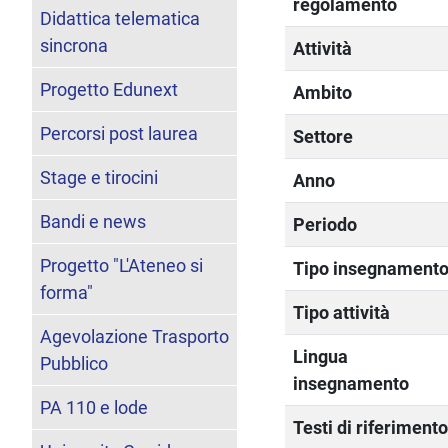
regolamento
Didattica telematica
sincrona
Attività
Progetto Edunext
Ambito
Percorsi post laurea
Settore
Stage e tirocini
Anno
Bandi e news
Periodo
Progetto "L'Ateneo si
Tipo insegnament
forma"
Tipo attività
Agevolazione Trasporto
Lingua
Pubblico
insegnamento
PA 110 e lode
Testi di riferiment