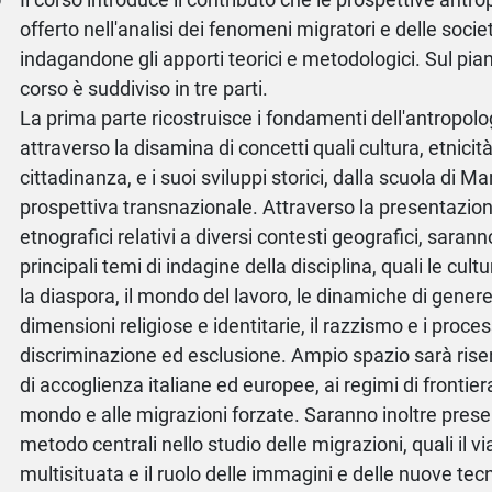
offerto nell'analisi dei fenomeni migratori e delle societ
indagandone gli apporti teorici e metodologici. Sul pian
corso è suddiviso in tre parti.
La prima parte ricostruisce i fondamenti dell'antropolo
attraverso la disamina di concetti quali cultura, etnicità,
cittadinanza, e i suoi sviluppi storici, dalla scuola di M
prospettiva transnazionale. Attraverso la presentazione
etnografici relativi a diversi contesti geografici, saran
principali temi di indagine della disciplina, quali le cult
la diaspora, il mondo del lavoro, le dinamiche di genere
dimensioni religiose e identitarie, il razzismo e i proces
discriminazione ed esclusione. Ampio spazio sarà riser
di accoglienza italiane ed europee, ai regimi di frontier
mondo e alle migrazioni forzate. Saranno inoltre presen
metodo centrali nello studio delle migrazioni, quali il vi
multisituata e il ruolo delle immagini e delle nuove tec