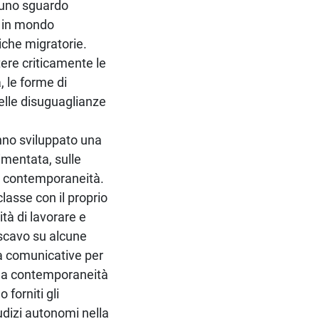
i uno sguardo
o in mondo
iche migratorie.
tere criticamente le
à, le forme di
elle disuguaglianze
anno sviluppato una
dimentata, sulle
la contemporaneità.
classe con il proprio
ità di lavorare e
i scavo su alcune
tà comunicative per
lla contemporaneità
 forniti gli
udizi autonomi nella