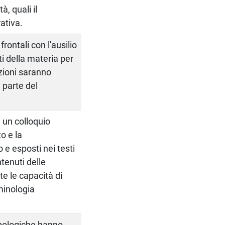
, quali il
ativa.
rontali con l'ausilio
ti della materia per
ezioni saranno
 parte del
 un colloquio
o e la
 e esposti nei testi
tenuti delle
te le capacità di
rminologia
ropologiche hanno