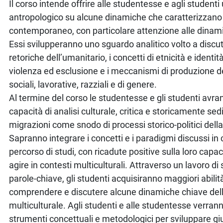
Il corso intende offrire alle studentesse e agli student
antropologico su alcune dinamiche che caratterizzan
contemporaneo, con particolare attenzione alle dinam
Essi svilupperanno uno sguardo analitico volto a discu
retoriche dell’umanitario, i concetti di etnicità e identit
violenza ed esclusione e i meccanismi di produzione d
sociali, lavorative, razziali e di genere.
Al termine del corso le studentesse e gli studenti avr
capacità di analisi culturale, critica e storicamente se
migrazioni come snodo di processi storico-politici del
Sapranno integrare i concetti e i paradigmi discussi in 
percorso di studi, con ricadute positive sulla loro capac
agire in contesti multiculturali. Attraverso un lavoro d
parole-chiave, gli studenti acquisiranno maggiori abili
comprendere e discutere alcune dinamiche chiave de
multiculturale. Agli studenti e alle studentesse verranno
strumenti concettuali e metodologici per sviluppare gi