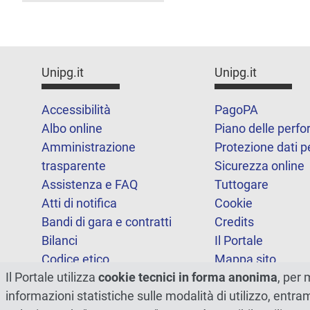
Unipg.it
Unipg.it
Accessibilità
PagoPA
Albo online
Piano delle perf
Amministrazione
Protezione dati p
trasparente
Sicurezza online
Assistenza e FAQ
Tuttogare
Atti di notifica
Cookie
Bandi di gara e contratti
Credits
Bilanci
Il Portale
Codice etico
Mappa sito
Il Portale utilizza
cookie tecnici in forma anonima
, per 
FOIA
Statistiche
informazioni statistiche sulle modalità di utilizzo, entr
Note legali
Dichiarazione di