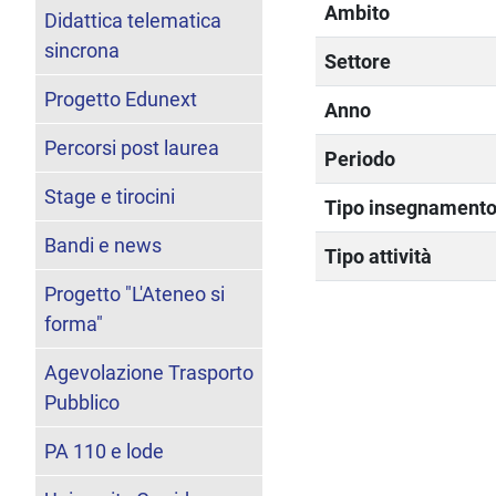
Ambito
Didattica telematica
sincrona
Settore
Progetto Edunext
Anno
Percorsi post laurea
Periodo
Stage e tirocini
Tipo insegnament
Bandi e news
Tipo attività
Progetto "L'Ateneo si
forma"
Agevolazione Trasporto
Pubblico
PA 110 e lode