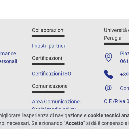
Collaborazioni
Università 
Perugia
I nostri partner
ormance
Piaz
Certificazioni
ersonali
061
Certificazioni ISO
+39
Comunicazione
Con
C.F./P.Iva
Area Comunicazione
Social media policy
migliorare l'esperienza di navigazione e
cookie tecnici an
Podcast
ambi necessari. Selezionando "
Accetto
" si dà il consenso al
Merchandising e shop